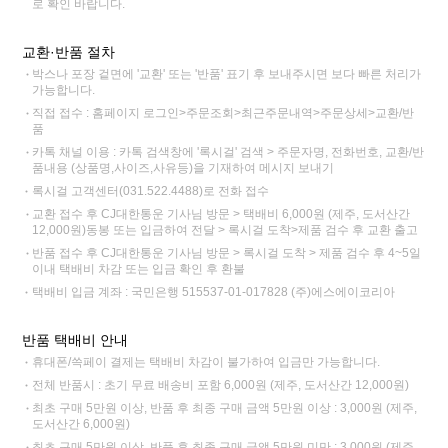
로 확인 바랍니다.
교환·반품 절차
박스나 포장 겉면에 '교환' 또는 '반품' 표기 후 보내주시면 보다 빠른 처리가
가능합니다.
직접 접수 : 홈페이지 로그인>주문조회>최근주문내역>주문상세>교환/반
품
카톡 채널 이용 : 카톡 검색창에 '록시걸' 검색 > 주문자명, 전화번호, 교환/반
품내용 (상품명,사이즈,사유등)을 기재하여 메시지 보내기
록시걸 고객센터(031.522.4488)로 전화 접수
교환 접수 후 CJ대한통운 기사님 방문 > 택배비 6,000원 (제주, 도서산간
12,000원)동봉 또는 입금하여 전달 > 록시걸 도착>제품 검수 후 교환 출고
반품 접수 후 CJ대한통운 기사님 방문 > 록시걸 도착 > 제품 검수 후 4~5일
이내 택배비 차감 또는 입금 확인 후 환불
택배비 입금 계좌 : 국민은행 515537-01-017828 (주)에스에이코리아
반품 택배비 안내
휴대폰/쓱페이 결제는 택배비 차감이 불가하여 입금만 가능합니다.
전체 반품시 : 초기 무료 배송비 포함 6,000원 (제주, 도서산간 12,000원)
최초 구매 5만원 이상, 반품 후 최종 구매 금액 5만원 이상 : 3,000원 (제주,
도서산간 6,000원)
최초 구매 5만원 이상, 반품 후 최종 구매 금액 5만원 미만 : 3,000원 (제주,