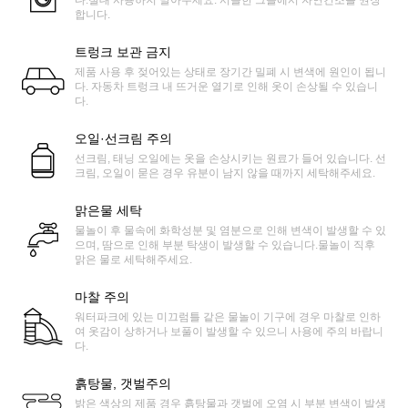
다.절대 사용하지 말아주세요. 서늘한 그늘에서 자연건조를 권장
합니다.
트렁크 보관 금지
제품 사용 후 젖어있는 상태로 장기간 밀폐 시 변색에 원인이 됩니
다. 자동차 트렁크 내 뜨거운 열기로 인해 옷이 손상될 수 있습니
다.
오일·선크림 주의
선크림, 태닝 오일에는 옷을 손상시키는 원료가 들어 있습니다. 선
크림, 오일이 묻은 경우 유분이 남지 않을 때까지 세탁해주세요.
맑은물 세탁
물놀이 후 물속에 화학성분 및 염분으로 인해 변색이 발생할 수 있
으며, 땀으로 인해 부분 탁생이 발생할 수 있습니다.물놀이 직후
맑은 물로 세탁해주세요.
마찰 주의
워터파크에 있는 미끄럼틀 같은 물놀이 기구에 경우 마찰로 인하
여 옷감이 상하거나 보풀이 발생할 수 있으니 사용에 주의 바랍니
다.
흙탕물, 갯벌주의
밝은 색상의 제품 경우 흙탕물과 갯벌에 오염 시 부분 변색이 발생