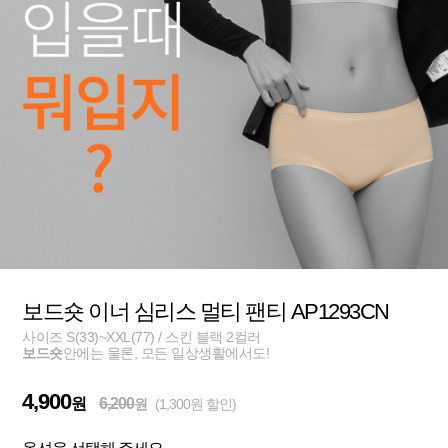
보드숏 이너 심리스 멀티 팬티 AP1293CN
사이즈 S(33)~XXL(77) / 스킨 블랙 2컬러
보드숏
안에는 물론, 모든 일상생활에서도!
4,900
원
6,200
원
(1,300원 할인)