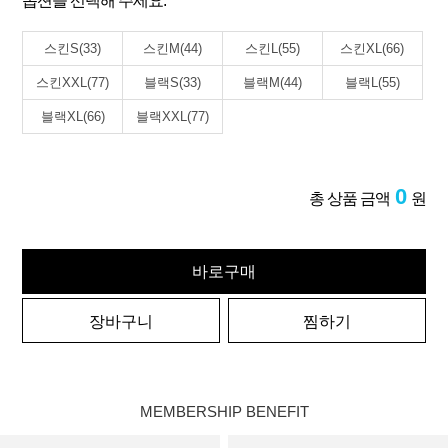
옵션을 선택해 주세요.
스킨S(33)
스킨M(44)
스킨L(55)
스킨XL(66)
스킨XXL(77)
블랙S(33)
블랙M(44)
블랙L(55)
블랙XL(66)
블랙XXL(77)
0
총 상품 금액
원
바로구매
장바구니
찜하기
MEMBERSHIP BENEFIT