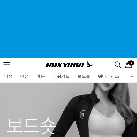
0
로고
메뉴
검색
메뉴
남성
여성
아동
래쉬가드
보드숏
워터레깅스
비치