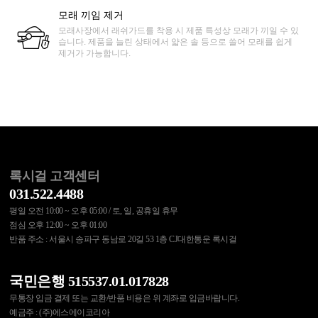
모래 끼임 제거
모래사장에서 래쉬가드를 착용 시 제품 특성상 모래가 끼일 수 있
습니다. 제품을 늘린 상태에서 얇은 솔 등으로 쓸어 모래를 쉽게
제거가 가능합니다.
록시걸 고객센터
031.522.4488
평일 오전 10:00 ~ 오후 05:00 / 토, 일, 공휴일 휴무
점심 오후 12:00 ~ 오후 01:00
반품 주소 : 서울시 송파구 동남로 20길 53 1층 CJ대한통운 록시걸
국민은행 515537.01.017828
무통장 입금 결제 또는 교환/반품 비용은 위 계좌로 입금바랍니다.
예금주 : (주)에스에이코리아