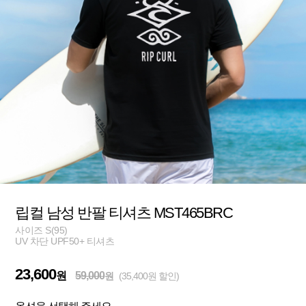
립컬 남성 반팔 티셔츠 MST465BRC
사이즈 S(95)
UV 차단 UPF50+ 티셔츠
23,600
원
59,000
원
(35,400원 할인)