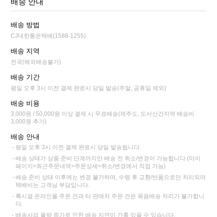
배송 안내
배송 방법
CJ대한통운택배(1588-1255)
배송 지역
전국(해외배송불가)
배송 기간
평일 오후 3시 이전 결제 완료시 당일 발송(주말, 공휴일 제외)
배송 비용
3,000원 / 50,000원 이상 결제 시 무료배송(제주도, 도서산간지역 배송비
3,000원 추가)
배송 안내
평일 오후 3시 이전 결제 완료시 당일 발송됩니다.
배송 상태가 상품 준비 단계까지만 배송 전 취소/변경이 가능합니다.(마이
페이지>최근주문내역>주문상세>취소/변경에서 직접 가능)
배송 준비 상태 이후에는 변경 불가하며, 수령 후 교환/반품으로만 처리되며
택배비는 고객님 부담입니다.
록시걸 온라인몰 주문 건과 타 판매처 주문 건은 묶음배송 처리가 불가합니
다.
배송사의 물량 증가로 인한 배송 지연이 간혹 있을 수 있습니다.