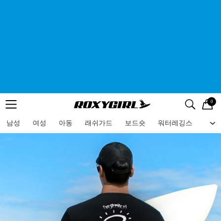
0
로고
메뉴
검색
메뉴
남성
여성
아동
래쉬가드
보드숏
워터레깅스
비치