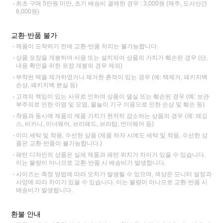
최초 구매 5만원 미만, 초기 배송비 결제한 경우 : 3,000원 (제주, 도서산간
6,000원)
교환·반품 불가
제품이 도착하기 전에 교환·반품 처리는 불가능합니다.
상품 포장을 개봉하여 사용 또는 설치되어 상품의 가치가 훼손된 경우 (단,
내용 확인을 위한 포장 개봉의 경우 제외)
부착된 택을 제거하였거나 제거한 흔적이 있는 경우 (예: 택제거, 패키지백
손상, 패키지백 분실 등)
고객의 책임이 있는 사유로 인하여 상품이 멸실 또는 훼손된 경우 (예: 보관
부주의로 인한 이염 및 오염, 물놀이 기구 이용으로 인한 손상 및 훼손 등)
착용과 동시에 제품의 제품 가치가 현저히 감소하는 상품의 경우 (예: 레깅
스, 비키니, 이너웨어, 브라패드, 브라탑, 언더웨어 등)
이미 세탁 및 착용, 수선한 상품 (제품 하자 시에도 세탁 및 착용, 수선한 상
품은 교환·반품이 불가능합니다.)
패턴 디자인의 상품은 실제 제품과 패턴 위치가 차이가 있을 수 있습니다.
이는 불량이 아니므로 교환·반품 시 배송비가 발생합니다.
사이즈는 측정 방법에 따라 오차가 발생될 수 있으며, 색상은 모니터 설정과
사양에 따라 차이가 있을 수 있습니다. 이는 불량이 아니므로 교환·반품 시
배송비가 발생됩니다.
환불 안내