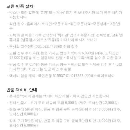
교환·반품 절차
박스나 포장 겉면에 '교환' 또는 '반품' 표기 후 보내주시면 보다 빠른 처리가
가능합니다.
직접 접수 : 홈페이지 로그인>주문조회>최근주문내역>주문상세>교환/반
품
카톡 채널 이용 : 카톡 검색창에 '록시걸' 검색 > 주문자명, 전화번호, 교환/반
품내용 (상품명,사이즈,사유등)을 기재하여 메시지 보내기
록시걸 고객센터(031.522.4488)로 전화 접수
교환 접수 후 CJ대한통운 기사님 방문 > 택배비 6,000원 (제주, 도서산간
12,000원)동봉 또는 입금하여 전달 > 록시걸 도착>제품 검수 후 교환 출고
반품 접수 후 CJ대한통운 기사님 방문 > 록시걸 도착 > 제품 검수 후 4~5일
이내 택배비 차감 또는 입금 확인 후 환불
택배비 입금 계좌 : 국민은행 515537-01-017828 (주)에스에이코리아
반품 택배비 안내
휴대폰/쓱페이 결제는 택배비 차감이 불가하여 입금만 가능합니다.
전체 반품시 : 초기 무료 배송비 포함 6,000원 (제주, 도서산간 12,000원)
최초 구매 5만원 이상, 반품 후 최종 구매 금액 5만원 이상 : 3,000원 (제주,
도서산간 6,000원)
최초 구매 5만원 이상, 반품 후 최종 구매 금액 5만원 미만 : 3,000원 (제주,
도서산간 6,000원)