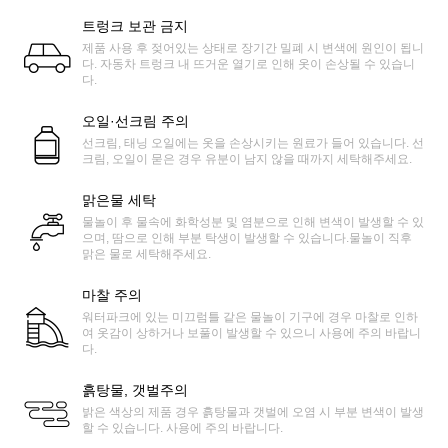
트렁크 보관 금지
제품 사용 후 젖어있는 상태로 장기간 밀폐 시 변색에 원인이 됩니
다. 자동차 트렁크 내 뜨거운 열기로 인해 옷이 손상될 수 있습니
다.
오일·선크림 주의
선크림, 태닝 오일에는 옷을 손상시키는 원료가 들어 있습니다. 선
크림, 오일이 묻은 경우 유분이 남지 않을 때까지 세탁해주세요.
맑은물 세탁
물놀이 후 물속에 화학성분 및 염분으로 인해 변색이 발생할 수 있
으며, 땀으로 인해 부분 탁생이 발생할 수 있습니다.물놀이 직후
맑은 물로 세탁해주세요.
마찰 주의
워터파크에 있는 미끄럼틀 같은 물놀이 기구에 경우 마찰로 인하
여 옷감이 상하거나 보풀이 발생할 수 있으니 사용에 주의 바랍니
다.
흙탕물, 갯벌주의
밝은 색상의 제품 경우 흙탕물과 갯벌에 오염 시 부분 변색이 발생
할 수 있습니다. 사용에 주의 바랍니다.