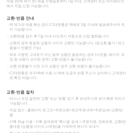
착용 전(택 제거 전) 제품 수령일로부터 7일 이내, 고객센터 또는 마이페이지
에서 직접 신청 가능합니다.
교환·반품 안내
택 제거와 제품 훼손 없이 CJ대한통운 택배로 3일 이내에 발송해주셔야 처
리 가능합니다.
교환/반품 접수 후 7일 이내 미도착시 자동으로 신청 철회됩니다.
교환의 경우 동일한 상품의 사이즈 교환만 가능합니다. (맞교환 불가 / 재고
품절시 반품만 가능)
최초 수령한 그대로가 아닌 일부 상품만 발송하는 경우 (사은품, 패키지, 포
장 등 내용이 상이한 경우) 교환·반품이 불가능합니다.
교환·반품불가 사전 고지 상품인 경우 교환·반품이 불가능합니다.
CJ대한통운 외 타택배 이용 시 택배 요금과 반품 주소가 상이하니 고객센터
로 확인 바랍니다.
교환·반품 절차
박스나 포장 겉면에 '교환' 또는 '반품' 표기 후 보내주시면 보다 빠른 처리가
가능합니다.
직접 접수 : 홈페이지 로그인>주문조회>최근주문내역>주문상세>교환/반
품
카톡 채널 이용 : 카톡 검색창에 '록시걸' 검색 > 주문자명, 전화번호, 교환/반
품내용 (상품명,사이즈,사유등)을 기재하여 메시지 보내기