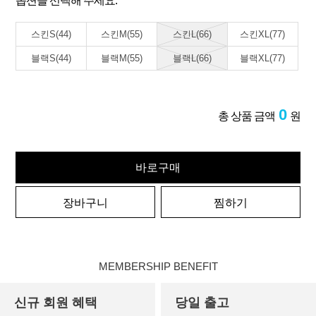
옵션을 선택해 주세요.
스킨S(44)
스킨M(55)
스킨L(66)
스킨XL(77)
블랙S(44)
블랙M(55)
블랙L(66)
블랙XL(77)
0
총 상품 금액
원
바로구매
장바구니
찜하기
MEMBERSHIP BENEFIT
신규 회원 혜택
당일 출고