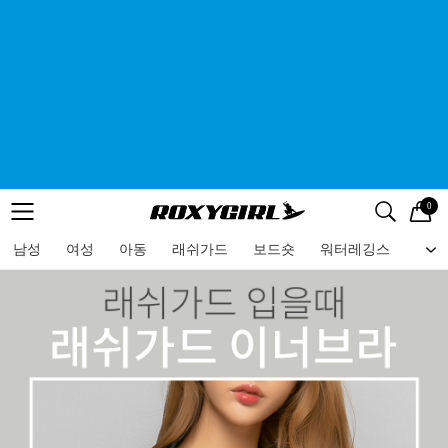
0
로고
메뉴
검색
메뉴
남성
여성
아동
래쉬가드
보드숏
워터레깅스
비치