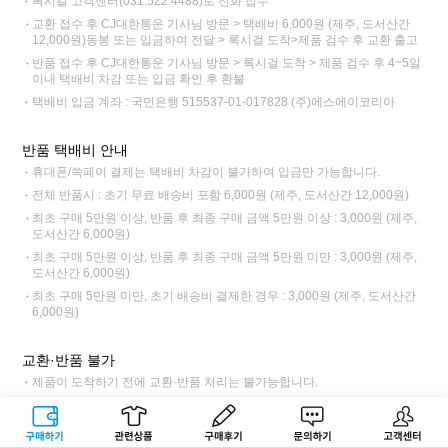
록시걸 고객센터(031.522.4488)로 전화 접수
교환 접수 후 CJ대한통운 기사님 방문 > 택배비 6,000원 (제주, 도서산간
12,000원)동봉 또는 입금하여 전달 > 록시걸 도착>제품 검수 후 교환 출고
반품 접수 후 CJ대한통운 기사님 방문 > 록시걸 도착 > 제품 검수 후 4~5일
이내 택배비 차감 또는 입금 확인 후 환불
택배비 입금 계좌 : 국민은행 515537-01-017828 (주)에스에이코리아
반품 택배비 안내
휴대폰/쓱페이 결제는 택배비 차감이 불가하여 입금만 가능합니다.
전체 반품시 : 초기 무료 배송비 포함 6,000원 (제주, 도서산간 12,000원)
최초 구매 5만원 이상, 반품 후 최종 구매 금액 5만원 이상 : 3,000원 (제주,
도서산간 6,000원)
최초 구매 5만원 이상, 반품 후 최종 구매 금액 5만원 미만 : 3,000원 (제주,
도서산간 6,000원)
최초 구매 5만원 미만, 초기 배송비 결제한 경우 : 3,000원 (제주, 도서산간
6,000원)
교환·반품 불가
제품이 도착하기 전에 교환·반품 처리는 불가능합니다.
상품 포장을 개봉하여 사용 또는 설치되어 상품의 가치가 훼손된 경우 (단,
내용 확인을 위한 포장 개봉의 경우 제외)
구매하기
관련상품
상품후기
문의하기
고객센터
부착된 택을 제거하였거나 제거한 흔적이 있는 경우 (예: 택제거, 패키지백