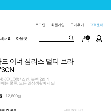
로그인
회원가입
구매후기
고객센터
마이
장바
악세서리
아울렛
0
페이
구니
드 이너 심리스 멀티 브라
73CN
)~XXL(88) / 스킨, 블랙 2컬러
안에는 물론, 모든 일상생활에서도!
원
12,800
원
상품 후기 보기
해 주세요.