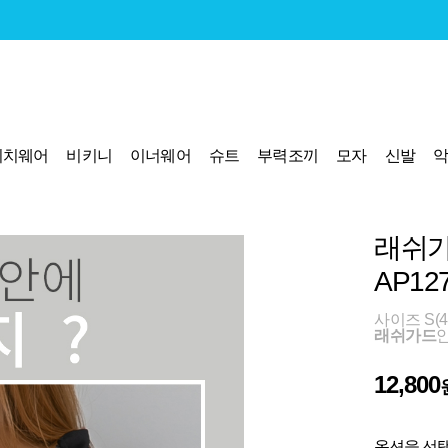
비치웨어
비키니
이너웨어
슈트
부력조끼
모자
신발
래쉬가
AP12
사이즈 S(44
래쉬가드
12,800
옵션을 선택