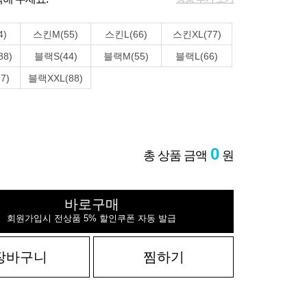
4)
스킨M(55)
스킨L(66)
스킨XL(77)
88)
블랙S(44)
블랙M(55)
블랙L(66)
7)
블랙XXL(88)
0
총 상품 금액
원
바로구매
회원가입시 전상품 5% 할인쿠폰 자동 발급
장바구니
찜하기