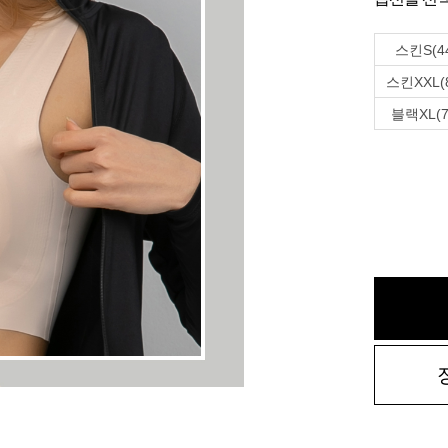
스킨S(4
스킨XXL(
블랙XL(7