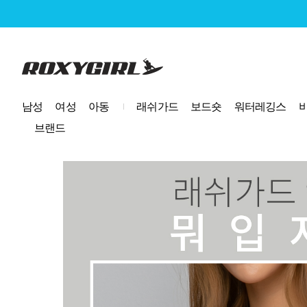
로고
남성
여성
아동
래쉬가드
보드숏
워터레깅스
브랜드