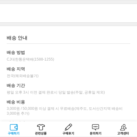
배송 안내
배송 방법
CJ대한통운택배(1588-1255)
배송 지역
전국(해외배송불가)
배송 기간
평일 오후 3시 이전 결제 완료시 당일 발송(주말, 공휴일 제외)
배송 비용
3,000원 / 50,000원 이상 결제 시 무료배송(제주도, 도서산간지역 배송비
3,000원 추가)
배송 안내
평일 오후 3시 이전 결제 완료시 당일 발송됩니다.
구매하기
관련상품
상품후기
문의하기
고객센터
배송 상태가 상품 준비 단계까지만 배송 전 취소/변경이 가능합니다.(마이