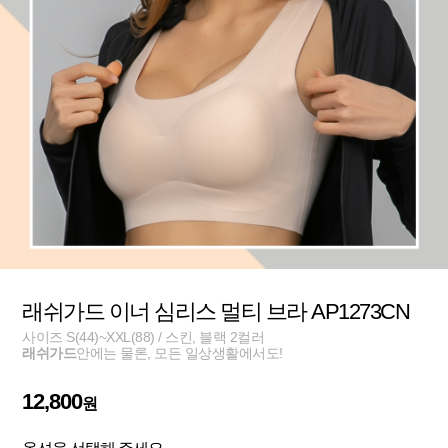
래쉬가드 이너 심리스 멀티 브라 AP1273CN
사이즈 S(44)~XXL(88) / 스킨, 블랙 2컬러
래쉬가드
안에는 물론, 모든 일상생활에서도!
12,800
원