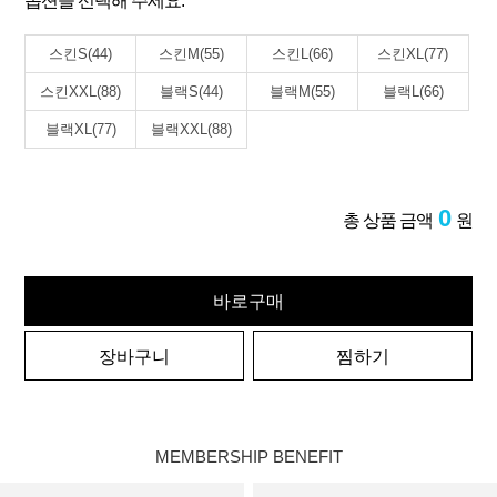
옵션을 선택해 주세요.
스킨S(44)
스킨M(55)
스킨L(66)
스킨XL(77)
스킨XXL(88)
블랙S(44)
블랙M(55)
블랙L(66)
블랙XL(77)
블랙XXL(88)
0
총 상품 금액
원
바로구매
장바구니
찜하기
MEMBERSHIP BENEFIT