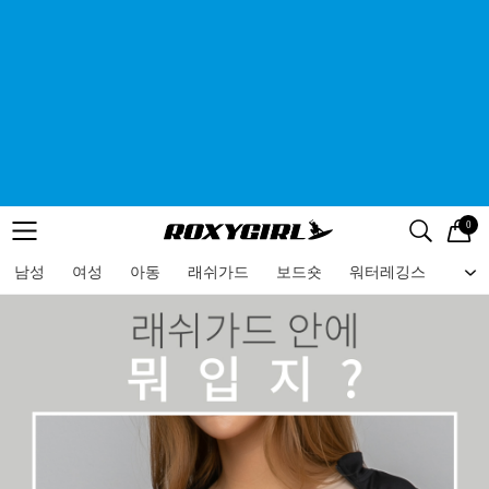
0
로고
메뉴
검색
메뉴
남성
여성
아동
래쉬가드
보드숏
워터레깅스
비치