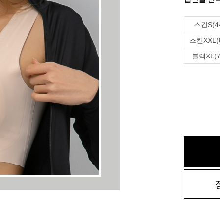
스킨S(4
스킨XXL(
블랙XL(7