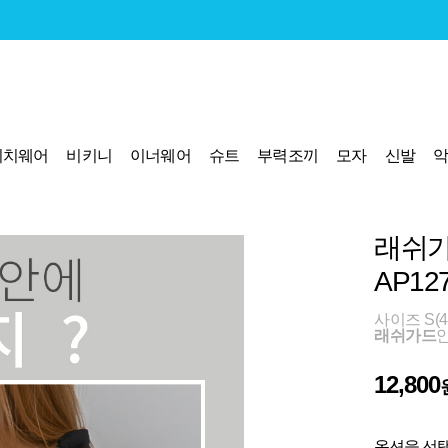
비치웨어
비키니
이너웨어
슈트
부력조끼
모자
신발
래쉬가
AP12
사이즈 S(44
래쉬가드
12,800
옵션을 선택