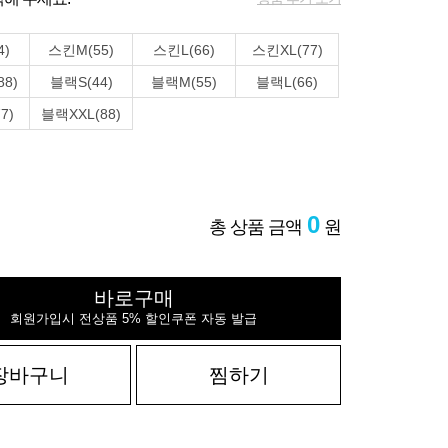
4)
스킨M(55)
스킨L(66)
스킨XL(77)
88)
블랙S(44)
블랙M(55)
블랙L(66)
7)
블랙XXL(88)
0
총 상품 금액
원
바로구매
회원가입시 전상품 5% 할인쿠폰 자동 발급
장바구니
찜하기