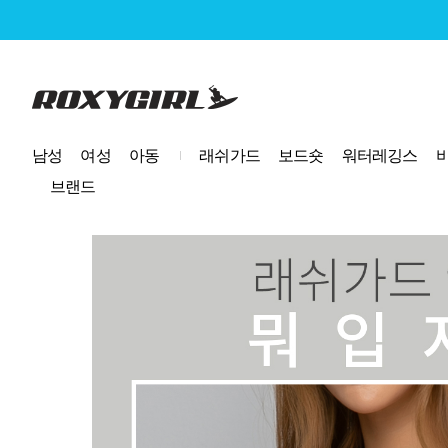
로고
남성
여성
아동
래쉬가드
보드숏
워터레깅스
브랜드