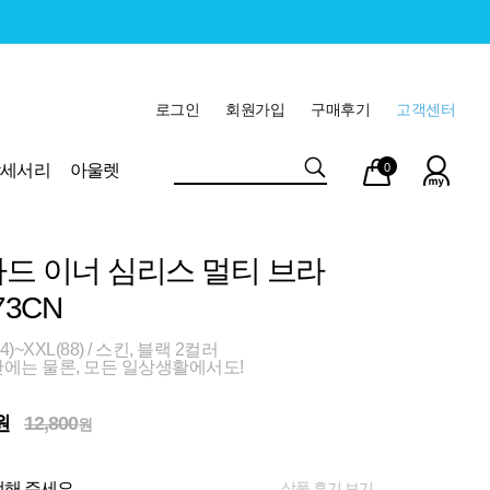
로그인
회원가입
구매후기
고객센터
마이
장바
악세서리
아울렛
0
페이
구니
드 이너 심리스 멀티 브라
73CN
)~XXL(88) / 스킨, 블랙 2컬러
안에는 물론, 모든 일상생활에서도!
원
12,800
원
상품 후기 보기
해 주세요.