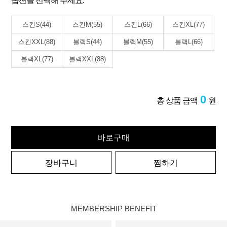
옵션을 선택해 주세요.
스킨S(44)
스킨M(55)
스킨L(66)
스킨XL(77)
스킨XXL(88)
블랙S(44)
블랙M(55)
블랙L(66)
블랙XL(77)
블랙XXL(88)
0
총 상품 금액
원
바로구매
장바구니
찜하기
MEMBERSHIP BENEFIT