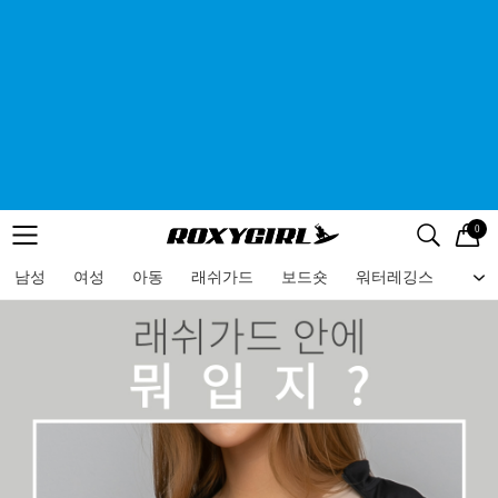
0
로고
메뉴
검색
메뉴
남성
여성
아동
래쉬가드
보드숏
워터레깅스
비치