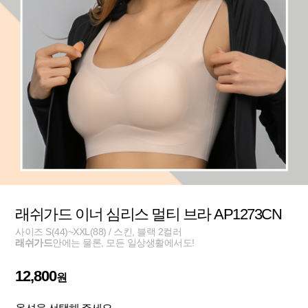
래쉬가드 이너 심리스 멀티 브라 AP1273CN
사이즈 S(44)~XXL(88) / 스킨, 블랙 2컬러
래쉬가드
안에는 물론, 모든 일상생활에서도!
12,800
원