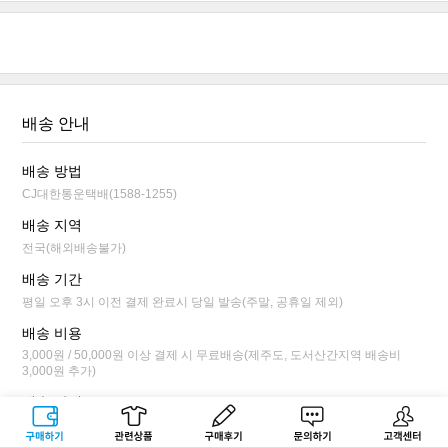
배송 안내
배송 방법
CJ대한통운택배(1588-1255)
배송 지역
전국(해외배송불가)
배송 기간
평일 오후 3시 이전 결제 완료시 당일 발송(주말, 공휴일 제외)
배송 비용
3,000원 / 50,000원 이상 결제 시 무료배송(제주도, 도서산간지역 배송비
3,000원 추가)
배송 안내
평일 오후 3시 이전 결제 완료시 당일 발송됩니다.
구매하기
관련상품
상품후기
문의하기
고객센터
배송 상태가 상품 준비 단계까지만 배송 전 취소/변경이 가능합니다.(마이