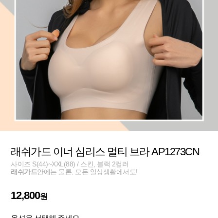
래쉬가드 이너 심리스 멀티 브라 AP1273CN
사이즈 S(44)~XXL(88) / 스킨, 블랙 2컬러
래쉬가드
안에는 물론, 모든 일상생활에서도!
12,800
원