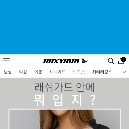
0
로고
메뉴
검색
메뉴
남성
여성
아동
래쉬가드
보드숏
워터레깅스
비치