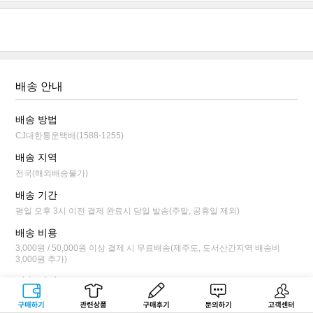
배송 안내
배송 방법
CJ대한통운택배(1588-1255)
배송 지역
전국(해외배송불가)
배송 기간
평일 오후 3시 이전 결제 완료시 당일 발송(주말, 공휴일 제외)
배송 비용
3,000원 / 50,000원 이상 결제 시 무료배송(제주도, 도서산간지역 배송비
3,000원 추가)
배송 안내
평일 오후 3시 이전 결제 완료시 당일 발송됩니다.
구매하기
관련상품
상품후기
문의하기
고객센터
배송 상태가 상품 준비 단계까지만 배송 전 취소/변경이 가능합니다.(마이