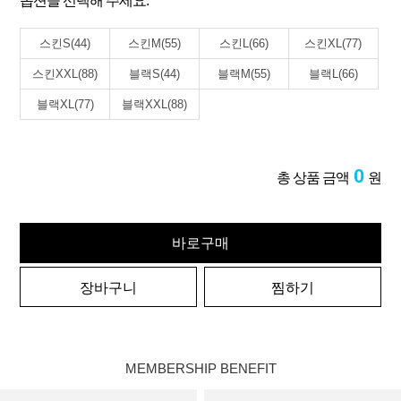
옵션을 선택해 주세요.
스킨S(44)
스킨M(55)
스킨L(66)
스킨XL(77)
스킨XXL(88)
블랙S(44)
블랙M(55)
블랙L(66)
블랙XL(77)
블랙XXL(88)
0
총 상품 금액
원
바로구매
장바구니
찜하기
MEMBERSHIP BENEFIT