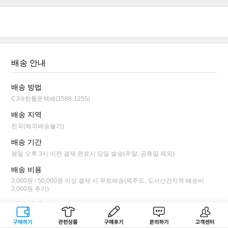
배송 안내
배송 방법
CJ대한통운택배(1588-1255)
배송 지역
전국(해외배송불가)
배송 기간
평일 오후 3시 이전 결제 완료시 당일 발송(주말, 공휴일 제외)
배송 비용
3,000원 / 50,000원 이상 결제 시 무료배송(제주도, 도서산간지역 배송비
3,000원 추가)
배송 안내
평일 오후 3시 이전 결제 완료시 당일 발송됩니다.
구매하기
관련상품
상품후기
문의하기
고객센터
배송 상태가 상품 준비 단계까지만 배송 전 취소/변경이 가능합니다.(마이