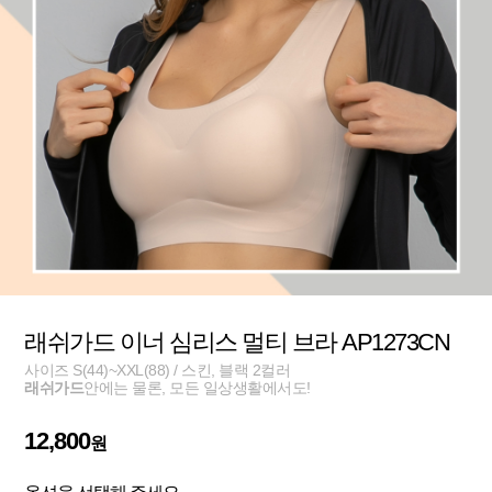
래쉬가드 이너 심리스 멀티 브라 AP1273CN
사이즈 S(44)~XXL(88) / 스킨, 블랙 2컬러
래쉬가드
안에는 물론, 모든 일상생활에서도!
12,800
원