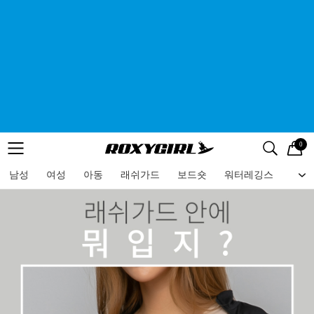
0
로고
메뉴
검색
메뉴
남성
여성
아동
래쉬가드
보드숏
워터레깅스
비치