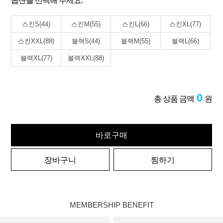
옵션을 선택해 주세요.
스킨S(44)
스킨M(55)
스킨L(66)
스킨XL(77)
스킨XXL(88)
블랙S(44)
블랙M(55)
블랙L(66)
블랙XL(77)
블랙XXL(88)
0
총 상품 금액
원
바로구매
장바구니
찜하기
MEMBERSHIP BENEFIT