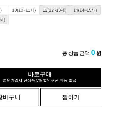
)
10(10~11세)
12(12~13세)
14(14~15세)
7세)
0
총 상품 금액
원
바로구매
회원가입시 전상품 5% 할인쿠폰 자동 발급
장바구니
찜하기