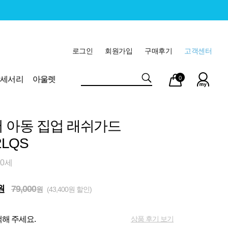
로그인
회원가입
구매후기
고객센터
마이
장바
악세서리
아울렛
0
페이
구니
 아동 집업 래쉬가드
2LQS
10세
원
79,000
원
(43,400원 할인)
상품 후기 보기
해 주세요.