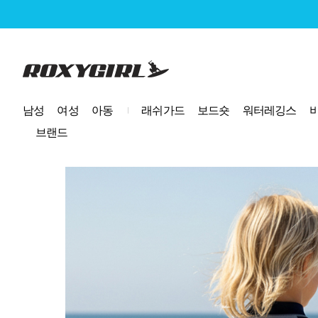
로고
남성
여성
아동
래쉬가드
보드숏
워터레깅스
브랜드