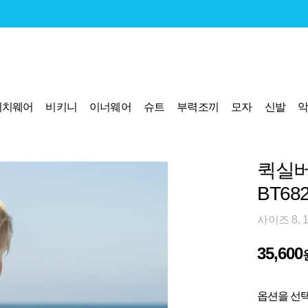
비치웨어
비키니
이너웨어
슈트
부력조끼
모자
신발
퀵실버
BT68
사이즈 8, 
35,600
옵션을 선택