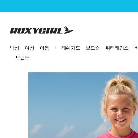
로고
남성
여성
아동
래쉬가드
보드숏
워터레깅스
브랜드