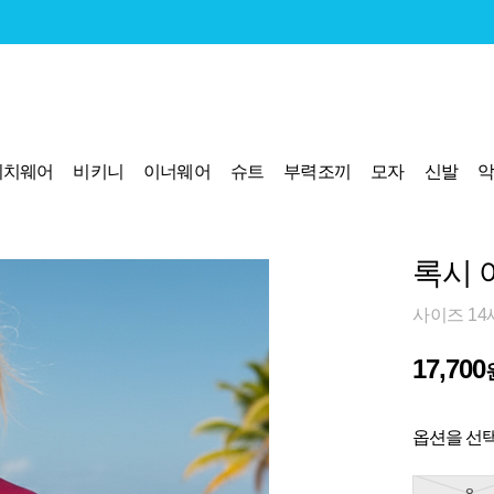
비치웨어
비키니
이너웨어
슈트
부력조끼
모자
신발
록시 
사이즈 14
17,700
옵션을 선택