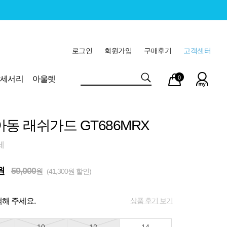
로그인
회원가입
구매후기
고객센터
마이
장바
악세서리
아울렛
0
페이
구니
아동 래쉬가드 GT686MRX
세
원
59,000
원
(41,300원 할인)
상품 후기 보기
해 주세요.