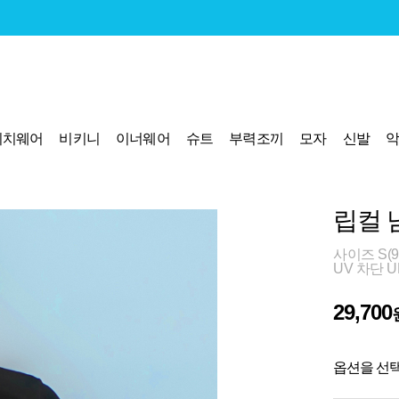
비치웨어
비키니
이너웨어
슈트
부력조끼
모자
신발
립컬 
사이즈 S(95)
UV 차단 U
29,700
옵션을 선택