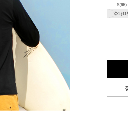
S(95)
XXL(11