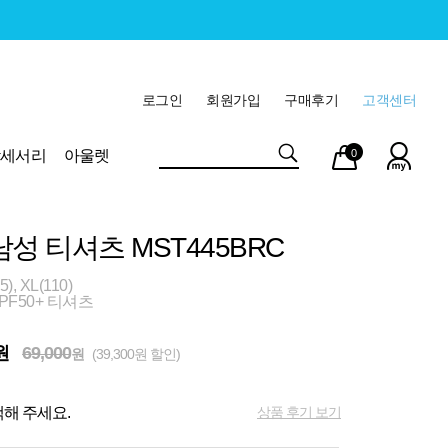
로그인
회원가입
구매후기
고객센터
마이
장바
악세서리
아울렛
0
페이
구니
남성 티셔츠 MST445BRC
, XL(110)
PF50+ 티셔츠
원
69,000
원
(39,300원 할인)
상품 후기 보기
해 주세요.