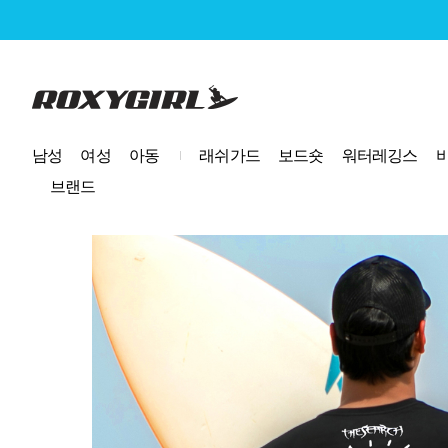
로고
남성
여성
아동
래쉬가드
보드숏
워터레깅스
브랜드