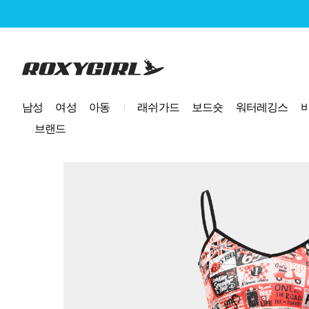
로고
남성
여성
아동
래쉬가드
보드숏
워터레깅스
브랜드