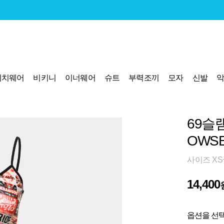
비치웨어
비키니
이너웨어
슈트
부력조끼
모자
신발
69슬
OWSE
사이즈 XS~
14,400
옵션을 선택