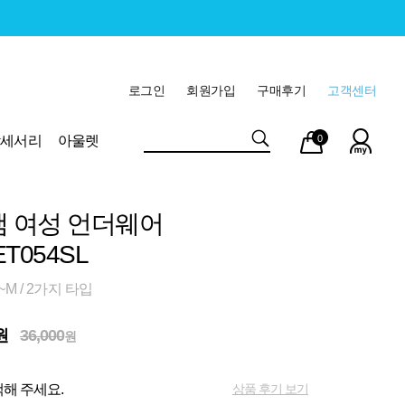
로그인
회원가입
구매후기
고객센터
마이
장바
악세서리
아울렛
0
페이
구니
램 여성 언더웨어
T054SL
M / 2가지 타입
원
36,000
원
상품 후기 보기
해 주세요.