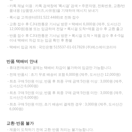
카톡 채널 이용 : 카톡 검색창에 '록시걸' 검색 > 주문자명, 전화번호, 교환/반
품내용 (상품명,사이즈,사유등)을 기재하여 메시지 보내기
록시걸 고객센터(031.522.4488)로 전화 접수
교환 접수 후 CJ대한통운 기사님 방문 > 택배비 6,000원 (제주, 도서산간
12,000원)동봉 또는 입금하여 전달 > 록시걸 도착>제품 검수 후 교환 출고
반품 접수 후 CJ대한통운 기사님 방문 > 록시걸 도착 > 제품 검수 후 4~5일
이내 택배비 차감 또는 입금 확인 후 환불
택배비 입금 계좌 : 국민은행 515537-01-017828 (주)에스에이코리아
반품 택배비 안내
휴대폰/쓱페이 결제는 택배비 차감이 불가하여 입금만 가능합니다.
전체 반품시 : 초기 무료 배송비 포함 6,000원 (제주, 도서산간 12,000원)
최초 구매 5만원 이상, 반품 후 최종 구매 금액 5만원 이상 : 3,000원 (제주,
도서산간 6,000원)
최초 구매 5만원 이상, 반품 후 최종 구매 금액 5만원 미만 : 3,000원 (제주,
도서산간 6,000원)
최초 구매 5만원 미만, 초기 배송비 결제한 경우 : 3,000원 (제주, 도서산간
6,000원)
교환·반품 불가
제품이 도착하기 전에 교환·반품 처리는 불가능합니다.