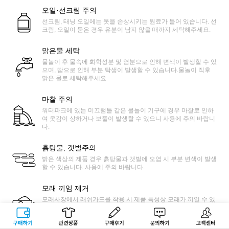
오일·선크림 주의
선크림, 태닝 오일에는 옷을 손상시키는 원료가 들어 있습니다. 선
크림, 오일이 묻은 경우 유분이 남지 않을 때까지 세탁해주세요.
맑은물 세탁
물놀이 후 물속에 화학성분 및 염분으로 인해 변색이 발생할 수 있
으며, 땀으로 인해 부분 탁생이 발생할 수 있습니다.물놀이 직후
맑은 물로 세탁해주세요.
마찰 주의
워터파크에 있는 미끄럼틀 같은 물놀이 기구에 경우 마찰로 인하
여 옷감이 상하거나 보풀이 발생할 수 있으니 사용에 주의 바랍니
다.
흙탕물, 갯벌주의
밝은 색상의 제품 경우 흙탕물과 갯벌에 오염 시 부분 변색이 발생
할 수 있습니다. 사용에 주의 바랍니다.
모래 끼임 제거
모래사장에서 래쉬가드를 착용 시 제품 특성상 모래가 끼일 수 있
습니다. 제품을 늘린 상태에서 얇은 솔 등으로 쓸어 모래를 쉽게
제거가 가능합니다.
구매하기
관련상품
상품후기
문의하기
고객센터