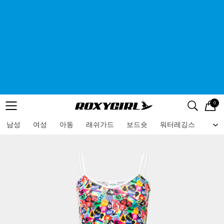
0
로고
메뉴
검색
메뉴
남성
여성
아동
래쉬가드
보드숏
워터레깅스
비치