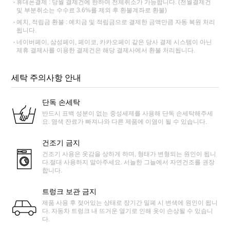
휴대폰결제 : 당월 결제건에 한하여 전체취소가 가능합니다. (전월결제건
및 부분취소는 수수료 3.6%를 제외 후 환불계좌로 환불)
예치, 적립금 환불 : 예치금 및 적립금으로 결제한 금액만큼 자동 복원 처리
됩니다.
네이버페이, 삼성페이, 페이코, 카카오페이 같은 당사 결제 시스템이 아닌
제휴 결제사를 이용한 결제건은 해당 결제사에서 환불 처리됩니다.
세탁 주의사항 안내
단독 손세탁
반드시 표백 성분이 없는 중성세제를 사용해 단독 손세탁해주세
요. 염색 잔료가 빠져나와 다른 제품에 이염이 될 수 있습니다.
건조기 금지
건조기 사용은 옷감을 상하게 하며, 형태가 변형되는 원인이 됩니
다.절대 사용하지 말아주세요. 서늘한 그늘에서 자연건조를 권장
합니다.
트렁크 보관 금지
제품 사용 후 젖어있는 상태로 장기간 밀폐 시 변색에 원인이 됩니
다. 자동차 트렁크 내 뜨거운 열기로 인해 옷이 손상될 수 있습니
다.