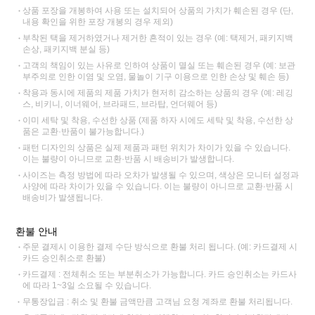
상품 포장을 개봉하여 사용 또는 설치되어 상품의 가치가 훼손된 경우 (단,
내용 확인을 위한 포장 개봉의 경우 제외)
부착된 택을 제거하였거나 제거한 흔적이 있는 경우 (예: 택제거, 패키지백
손상, 패키지백 분실 등)
고객의 책임이 있는 사유로 인하여 상품이 멸실 또는 훼손된 경우 (예: 보관
부주의로 인한 이염 및 오염, 물놀이 기구 이용으로 인한 손상 및 훼손 등)
착용과 동시에 제품의 제품 가치가 현저히 감소하는 상품의 경우 (예: 레깅
스, 비키니, 이너웨어, 브라패드, 브라탑, 언더웨어 등)
이미 세탁 및 착용, 수선한 상품 (제품 하자 시에도 세탁 및 착용, 수선한 상
품은 교환·반품이 불가능합니다.)
패턴 디자인의 상품은 실제 제품과 패턴 위치가 차이가 있을 수 있습니다.
이는 불량이 아니므로 교환·반품 시 배송비가 발생합니다.
사이즈는 측정 방법에 따라 오차가 발생될 수 있으며, 색상은 모니터 설정과
사양에 따라 차이가 있을 수 있습니다. 이는 불량이 아니므로 교환·반품 시
배송비가 발생됩니다.
환불 안내
주문 결제시 이용한 결제 수단 방식으로 환불 처리 됩니다. (예: 카드결제 시
카드 승인취소로 환불)
카드결제 : 전체취소 또는 부분취소가 가능합니다. 카드 승인취소는 카드사
에 따라 1~3일 소요될 수 있습니다.
무통장입금 : 취소 및 환불 금액만큼 고객님 요청 계좌로 환불 처리됩니다.