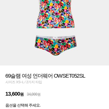
69슬램 여성 언더웨어 OWSET052SL
사이즈 XS~L / 2가지 타입
13,600
원
34,000
원
옵션을 선택해 주세요.