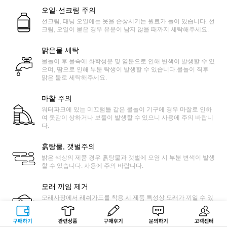
오일·선크림 주의
선크림, 태닝 오일에는 옷을 손상시키는 원료가 들어 있습니다. 선
크림, 오일이 묻은 경우 유분이 남지 않을 때까지 세탁해주세요.
맑은물 세탁
물놀이 후 물속에 화학성분 및 염분으로 인해 변색이 발생할 수 있
으며, 땀으로 인해 부분 탁생이 발생할 수 있습니다.물놀이 직후
맑은 물로 세탁해주세요.
마찰 주의
워터파크에 있는 미끄럼틀 같은 물놀이 기구에 경우 마찰로 인하
여 옷감이 상하거나 보풀이 발생할 수 있으니 사용에 주의 바랍니
다.
흙탕물, 갯벌주의
밝은 색상의 제품 경우 흙탕물과 갯벌에 오염 시 부분 변색이 발생
할 수 있습니다. 사용에 주의 바랍니다.
모래 끼임 제거
모래사장에서 래쉬가드를 착용 시 제품 특성상 모래가 끼일 수 있
습니다. 제품을 늘린 상태에서 얇은 솔 등으로 쓸어 모래를 쉽게
제거가 가능합니다.
구매하기
관련상품
상품후기
문의하기
고객센터