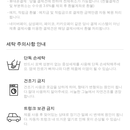
휴대폰결제 : 당월 결제건에 한하여 전체취소가 가능합니다. (전월결제건
및 부분취소는 수수료 3.6%를 제외 후 환불계좌로 환불)
예치, 적립금 환불 : 예치금 및 적립금으로 결제한 금액만큼 자동 복원 처리
됩니다.
네이버페이, 삼성페이, 페이코, 카카오페이 같은 당사 결제 시스템이 아닌
제휴 결제사를 이용한 결제건은 해당 결제사에서 환불 처리됩니다.
세탁 주의사항 안내
단독 손세탁
반드시 표백 성분이 없는 중성세제를 사용해 단독 손세탁해주세
요. 염색 잔료가 빠져나와 다른 제품에 이염이 될 수 있습니다.
건조기 금지
건조기 사용은 옷감을 상하게 하며, 형태가 변형되는 원인이 됩니
다.절대 사용하지 말아주세요. 서늘한 그늘에서 자연건조를 권장
합니다.
트렁크 보관 금지
제품 사용 후 젖어있는 상태로 장기간 밀폐 시 변색에 원인이 됩니
다. 자동차 트렁크 내 뜨거운 열기로 인해 옷이 손상될 수 있습니
다.