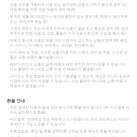
상품 포장을 개봉하여 사용 또는 설치되어 상품의 가치가 훼손된 경우 (단,
내용 확인을 위한 포장 개봉의 경우 제외)
부착된 택을 제거하였거나 제거한 흔적이 있는 경우 (예: 택제거, 패키지백
손상, 패키지백 분실 등)
고객의 책임이 있는 사유로 인하여 상품이 멸실 또는 훼손된 경우 (예: 보관
부주의로 인한 이염 및 오염, 물놀이 기구 이용으로 인한 손상 및 훼손 등)
착용과 동시에 제품의 제품 가치가 현저히 감소하는 상품의 경우 (예: 레깅
스, 비키니, 이너웨어, 브라패드, 브라탑, 언더웨어 등)
이미 세탁 및 착용, 수선한 상품 (제품 하자 시에도 세탁 및 착용, 수선한 상
품은 교환·반품이 불가능합니다.)
패턴 디자인의 상품은 실제 제품과 패턴 위치가 차이가 있을 수 있습니다.
이는 불량이 아니므로 교환·반품 시 배송비가 발생합니다.
사이즈는 측정 방법에 따라 오차가 발생될 수 있으며, 색상은 모니터 설정과
사양에 따라 차이가 있을 수 있습니다. 이는 불량이 아니므로 교환·반품 시
배송비가 발생됩니다.
환불 안내
주문 결제시 이용한 결제 수단 방식으로 환불 처리 됩니다. (예: 카드결제 시
카드 승인취소로 환불)
카드결제 : 전체취소 또는 부분취소가 가능합니다. 카드 승인취소는 카드사
에 따라 1~3일 소요될 수 있습니다.
무통장입금 : 취소 및 환불 금액만큼 고객님 요청 계좌로 환불 처리됩니다.