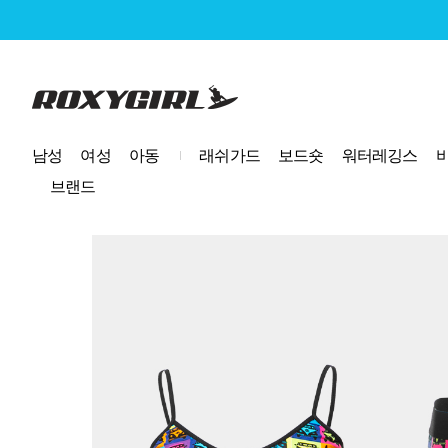
로고
남성
여성
아동
래쉬가드
보드숏
워터레깅스
브랜드