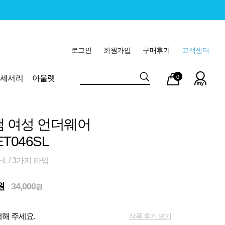
로그인
회원가입
구매후기
고객센터
마이
장바
악세서리
아울렛
0
페이
구니
램 여성 언더웨어
T046SL
L / 3가지 타입
원
34,000
원
상품 후기 보기
해 주세요.