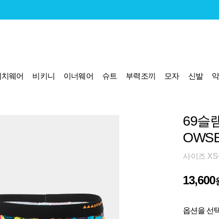
비치웨어
비키니
이너웨어
슈트
부력조끼
모자
신발
69슬
OWSE
사이즈 XS~
13,600
옵션을 선택