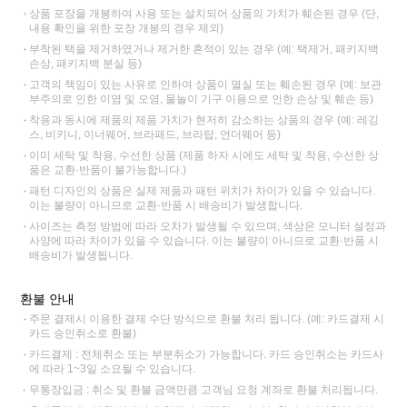
상품 포장을 개봉하여 사용 또는 설치되어 상품의 가치가 훼손된 경우 (단,
내용 확인을 위한 포장 개봉의 경우 제외)
부착된 택을 제거하였거나 제거한 흔적이 있는 경우 (예: 택제거, 패키지백
손상, 패키지백 분실 등)
고객의 책임이 있는 사유로 인하여 상품이 멸실 또는 훼손된 경우 (예: 보관
부주의로 인한 이염 및 오염, 물놀이 기구 이용으로 인한 손상 및 훼손 등)
착용과 동시에 제품의 제품 가치가 현저히 감소하는 상품의 경우 (예: 레깅
스, 비키니, 이너웨어, 브라패드, 브라탑, 언더웨어 등)
이미 세탁 및 착용, 수선한 상품 (제품 하자 시에도 세탁 및 착용, 수선한 상
품은 교환·반품이 불가능합니다.)
패턴 디자인의 상품은 실제 제품과 패턴 위치가 차이가 있을 수 있습니다.
이는 불량이 아니므로 교환·반품 시 배송비가 발생합니다.
사이즈는 측정 방법에 따라 오차가 발생될 수 있으며, 색상은 모니터 설정과
사양에 따라 차이가 있을 수 있습니다. 이는 불량이 아니므로 교환·반품 시
배송비가 발생됩니다.
환불 안내
주문 결제시 이용한 결제 수단 방식으로 환불 처리 됩니다. (예: 카드결제 시
카드 승인취소로 환불)
카드결제 : 전체취소 또는 부분취소가 가능합니다. 카드 승인취소는 카드사
에 따라 1~3일 소요될 수 있습니다.
무통장입금 : 취소 및 환불 금액만큼 고객님 요청 계좌로 환불 처리됩니다.