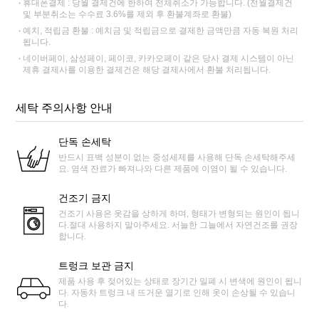
휴대폰결제 : 당월 결제건에 한하여 전체취소가 가능합니다. (전월결제건
및 부분취소는 수수료 3.6%를 제외 후 환불계좌로 환불)
예치, 적립금 환불 : 예치금 및 적립금으로 결제한 금액만큼 자동 복원 처리
됩니다.
네이버페이, 삼성페이, 페이코, 카카오페이 같은 당사 결제 시스템이 아닌
제휴 결제사를 이용한 결제건은 해당 결제사에서 환불 처리됩니다.
세탁 주의사항 안내
단독 손세탁
반드시 표백 성분이 없는 중성세제를 사용해 단독 손세탁해주세
요. 염색 잔료가 빠져나와 다른 제품에 이염이 될 수 있습니다.
건조기 금지
건조기 사용은 옷감을 상하게 하며, 형태가 변형되는 원인이 됩니
다.절대 사용하지 말아주세요. 서늘한 그늘에서 자연건조를 권장
합니다.
트렁크 보관 금지
제품 사용 후 젖어있는 상태로 장기간 밀폐 시 변색에 원인이 됩니
다. 자동차 트렁크 내 뜨거운 열기로 인해 옷이 손상될 수 있습니
다.