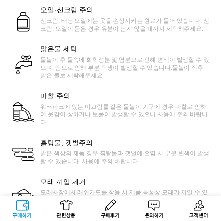
오일·선크림 주의
선크림, 태닝 오일에는 옷을 손상시키는 원료가 들어 있습니다. 선
크림, 오일이 묻은 경우 유분이 남지 않을 때까지 세탁해주세요.
맑은물 세탁
물놀이 후 물속에 화학성분 및 염분으로 인해 변색이 발생할 수 있
으며, 땀으로 인해 부분 탁생이 발생할 수 있습니다.물놀이 직후
맑은 물로 세탁해주세요.
마찰 주의
워터파크에 있는 미끄럼틀 같은 물놀이 기구에 경우 마찰로 인하
여 옷감이 상하거나 보풀이 발생할 수 있으니 사용에 주의 바랍니
다.
흙탕물, 갯벌주의
밝은 색상의 제품 경우 흙탕물과 갯벌에 오염 시 부분 변색이 발생
할 수 있습니다. 사용에 주의 바랍니다.
모래 끼임 제거
모래사장에서 래쉬가드를 착용 시 제품 특성상 모래가 끼일 수 있
습니다. 제품을 늘린 상태에서 얇은 솔 등으로 쓸어 모래를 쉽게
제거가 가능합니다.
구매하기
관련상품
상품후기
문의하기
고객센터