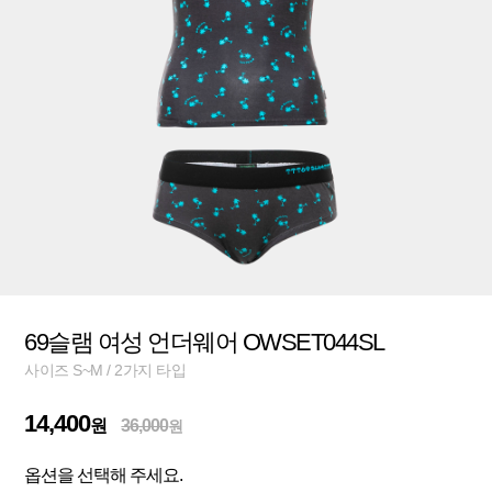
69슬램 여성 언더웨어 OWSET044SL
사이즈 S~M / 2가지 타입
14,400
원
36,000
원
옵션을 선택해 주세요.