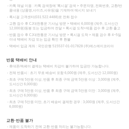
카톡 채널 이용 : 카톡 검색창에 '록시걸' 검색 > 주문자명, 전화번호, 교환/반
품내용 (상품명,사이즈,사유등)을 기재하여 메시지 보내기
록시걸 고객센터(031.522.4488)로 전화 접수
교환 접수 후 CJ대한통운 기사님 방문 > 택배비 6,000원 (제주, 도서산간
12,000원)동봉 또는 입금하여 전달 > 록시걸 도착>제품 검수 후 교환 출고
반품 접수 후 CJ대한통운 기사님 방문 > 록시걸 도착 > 제품 검수 후 4~5일
이내 택배비 차감 또는 입금 확인 후 환불
택배비 입금 계좌 : 국민은행 515537-01-017828 (주)에스에이코리아
반품 택배비 안내
휴대폰/쓱페이 결제는 택배비 차감이 불가하여 입금만 가능합니다.
전체 반품시 : 초기 무료 배송비 포함 6,000원 (제주, 도서산간 12,000원)
최초 구매 5만원 이상, 반품 후 최종 구매 금액 5만원 이상 : 3,000원 (제주,
도서산간 6,000원)
최초 구매 5만원 이상, 반품 후 최종 구매 금액 5만원 미만 : 3,000원 (제주,
도서산간 6,000원)
최초 구매 5만원 미만, 초기 배송비 결제한 경우 : 3,000원 (제주, 도서산간
6,000원)
교환·반품 불가
제품이 도착하기 전에 교환·반품 처리는 불가능합니다.