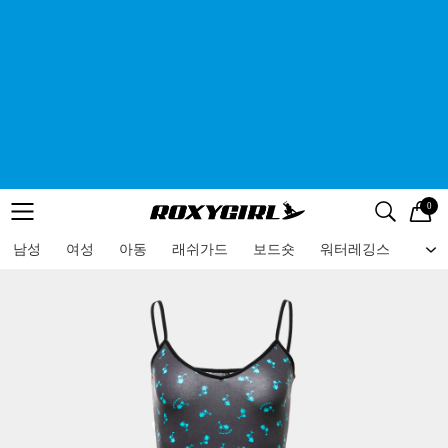
0
로고
메뉴
검색
메뉴
남성
여성
아동
래쉬가드
보드숏
워터레깅스
비치