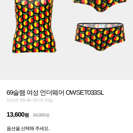
69슬램 여성 언더웨어 OWSET033SL
사이즈 XS~M / 3가지 타입
13,600
원
34,000
원
옵션을 선택해 주세요.