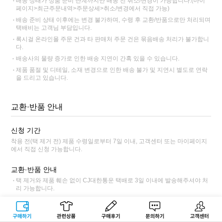
배송 상태가 상품 준비 단계까지만 배송 전 취소/변경이 가능합니다.(마이
페이지>최근주문내역>주문상세>취소/변경에서 직접 가능)
배송 준비 상태 이후에는 변경 불가하며, 수령 후 교환/반품으로만 처리되며
택배비는 고객님 부담입니다.
록시걸 온라인몰 주문 건과 타 판매처 주문 건은 묶음배송 처리가 불가합니
다.
배송사의 물량 증가로 인한 배송 지연이 간혹 있을 수 있습니다.
제품 품절 및 디테일, 소재 변경으로 인한 배송 불가 및 지연시 별도로 연락
을 드리고 있습니다.
교환·반품 안내
신청 기간
착용 전(택 제거 전) 제품 수령일로부터 7일 이내, 고객센터 또는 마이페이지
에서 직접 신청 가능합니다.
교환·반품 안내
택 제거와 제품 훼손 없이 CJ대한통운 택배로 3일 이내에 발송해주셔야 처
리 가능합니다.
교환/반품 접수 후 7일 이내 미도착시 자동으로 신청 철회됩니다.
교환의 경우 동일한 상품의 사이즈 교환만 가능합니다. (맞교환 불가 / 재고
구매하기
관련상품
상품후기
문의하기
고객센터
품절시 반품만 가능)