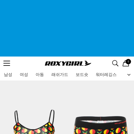
0
로고
메뉴
검색
메뉴
남성
여성
아동
래쉬가드
보드숏
워터레깅스
비치