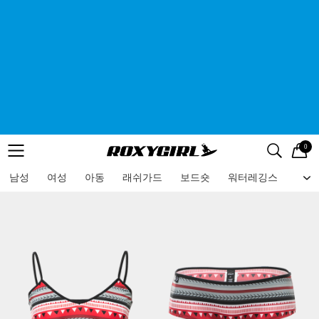
0
로고
메뉴
검색
메뉴
남성
여성
아동
래쉬가드
보드숏
워터레깅스
비치