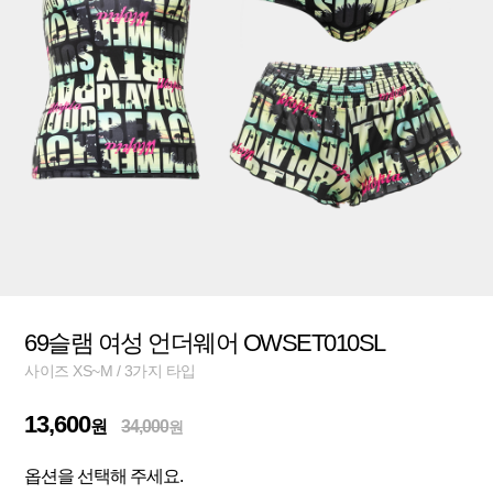
69슬램 여성 언더웨어 OWSET010SL
사이즈 XS~M / 3가지 타입
13,600
원
34,000
원
옵션을 선택해 주세요.