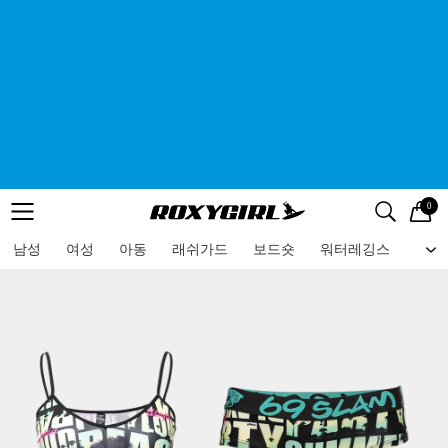
0
로고
메뉴
검색
메뉴
남성
여성
아동
래쉬가드
보드숏
워터레깅스
비치