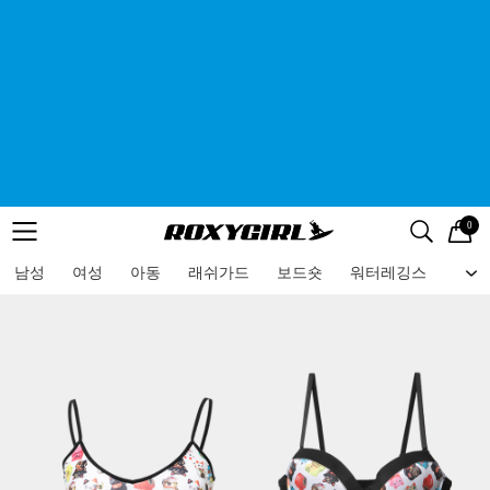
0
로고
메뉴
검색
메뉴
남성
여성
아동
래쉬가드
보드숏
워터레깅스
비치