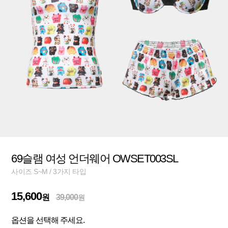
69슬램 여성 언더웨어 OWSET003SL
사이즈 S~M / 3가지 타입
15,600
원
39,000
원
옵션을 선택해 주세요.