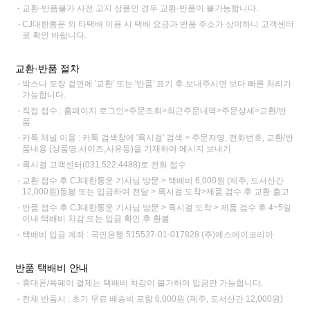
교환·반품불가 사전 고지 상품인 경우 교환·반품이 불가능합니다.
CJ대한통운 외 타택배 이용 시 택배 요금과 반품 주소가 상이하니 고객센터
로 확인 바랍니다.
교환·반품 절차
박스나 포장 겉면에 '교환' 또는 '반품' 표기 후 보내주시면 보다 빠른 처리가
가능합니다.
직접 접수 : 홈페이지 로그인>주문조회>최근주문내역>주문상세>교환/반
품
카톡 채널 이용 : 카톡 검색창에 '록시걸' 검색 > 주문자명, 전화번호, 교환/반
품내용 (상품명,사이즈,사유등)을 기재하여 메시지 보내기
록시걸 고객센터(031.522.4488)로 전화 접수
교환 접수 후 CJ대한통운 기사님 방문 > 택배비 6,000원 (제주, 도서산간
12,000원)동봉 또는 입금하여 전달 > 록시걸 도착>제품 검수 후 교환 출고
반품 접수 후 CJ대한통운 기사님 방문 > 록시걸 도착 > 제품 검수 후 4~5일
이내 택배비 차감 또는 입금 확인 후 환불
택배비 입금 계좌 : 국민은행 515537-01-017828 (주)에스에이코리아
반품 택배비 안내
휴대폰/쓱페이 결제는 택배비 차감이 불가하여 입금만 가능합니다.
전체 반품시 : 초기 무료 배송비 포함 6,000원 (제주, 도서산간 12,000원)