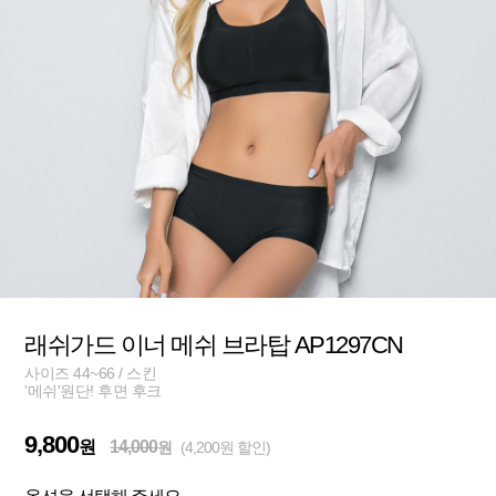
래쉬가드 이너 메쉬 브라탑 AP1297CN
사이즈 44~66 / 스킨
'메쉬'원단! 후면 후크
9,800
원
14,000
원
(4,200원 할인)