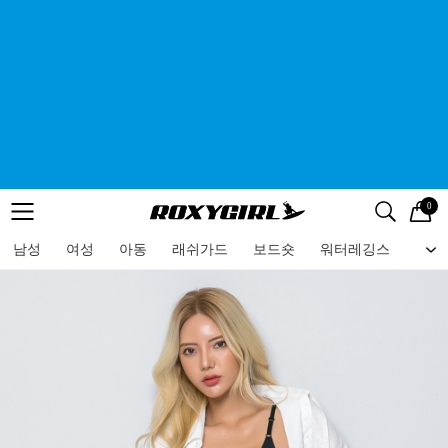
0
로고
메뉴
검색
메뉴
남성
여성
아동
래쉬가드
보드숏
워터레깅스
비치