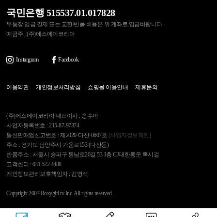
국민은행 515537.01.017828
무통장 입금 결제 또는 교환/반품 비용은 위 계좌로 입금바랍니다.
예금주 : (주)에스에이코리아
Instargram
Facebook
이용약관
개인정보처리방침
쇼핑몰 이용안내
제휴문의
(주)에스에이코리아 대표이사 : 송수아
사업자등록번호 : 215-87-97374
통신판매업신고번호 : 제2020-다산-0607호
[사업자정보확인]
주소 : 경기도 남양주시 가운로153 (다산동)
반품주소 : 서울시 송파구 동남로20길 53 1층 CJ대한통운 록시걸
고객센터 : 031.522.4488
개인정보관리보호책임자 : 김영석
Copyright 2007 Roxygirl.tv Inc. All rights reserved.