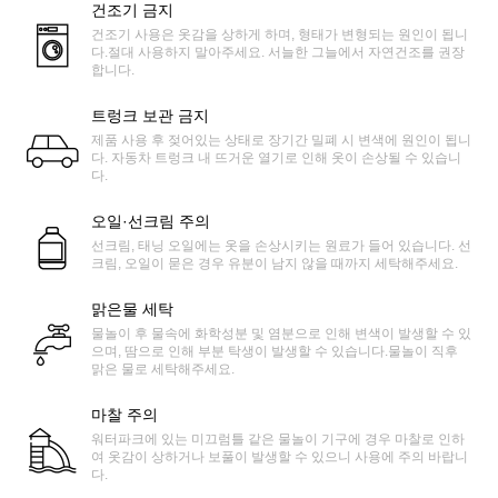
건조기 금지
건조기 사용은 옷감을 상하게 하며, 형태가 변형되는 원인이 됩니
다.절대 사용하지 말아주세요. 서늘한 그늘에서 자연건조를 권장
합니다.
트렁크 보관 금지
제품 사용 후 젖어있는 상태로 장기간 밀폐 시 변색에 원인이 됩니
다. 자동차 트렁크 내 뜨거운 열기로 인해 옷이 손상될 수 있습니
다.
오일·선크림 주의
선크림, 태닝 오일에는 옷을 손상시키는 원료가 들어 있습니다. 선
크림, 오일이 묻은 경우 유분이 남지 않을 때까지 세탁해주세요.
맑은물 세탁
물놀이 후 물속에 화학성분 및 염분으로 인해 변색이 발생할 수 있
으며, 땀으로 인해 부분 탁생이 발생할 수 있습니다.물놀이 직후
맑은 물로 세탁해주세요.
마찰 주의
워터파크에 있는 미끄럼틀 같은 물놀이 기구에 경우 마찰로 인하
여 옷감이 상하거나 보풀이 발생할 수 있으니 사용에 주의 바랍니
다.