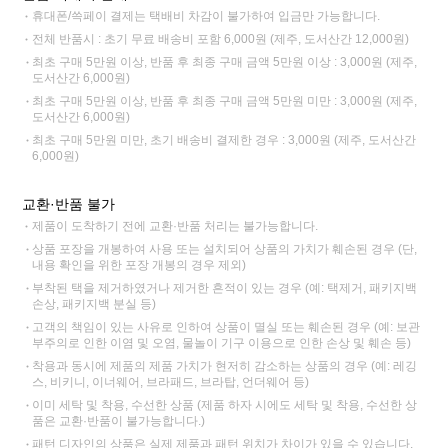
휴대폰/쓱페이 결제는 택배비 차감이 불가하여 입금만 가능합니다.
전체 반품시 : 초기 무료 배송비 포함 6,000원 (제주, 도서산간 12,000원)
최초 구매 5만원 이상, 반품 후 최종 구매 금액 5만원 이상 : 3,000원 (제주,
도서산간 6,000원)
최초 구매 5만원 이상, 반품 후 최종 구매 금액 5만원 미만 : 3,000원 (제주,
도서산간 6,000원)
최초 구매 5만원 미만, 초기 배송비 결제한 경우 : 3,000원 (제주, 도서산간
6,000원)
교환·반품 불가
제품이 도착하기 전에 교환·반품 처리는 불가능합니다.
상품 포장을 개봉하여 사용 또는 설치되어 상품의 가치가 훼손된 경우 (단,
내용 확인을 위한 포장 개봉의 경우 제외)
부착된 택을 제거하였거나 제거한 흔적이 있는 경우 (예: 택제거, 패키지백
손상, 패키지백 분실 등)
고객의 책임이 있는 사유로 인하여 상품이 멸실 또는 훼손된 경우 (예: 보관
부주의로 인한 이염 및 오염, 물놀이 기구 이용으로 인한 손상 및 훼손 등)
착용과 동시에 제품의 제품 가치가 현저히 감소하는 상품의 경우 (예: 레깅
스, 비키니, 이너웨어, 브라패드, 브라탑, 언더웨어 등)
이미 세탁 및 착용, 수선한 상품 (제품 하자 시에도 세탁 및 착용, 수선한 상
품은 교환·반품이 불가능합니다.)
패턴 디자인의 상품은 실제 제품과 패턴 위치가 차이가 있을 수 있습니다.