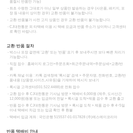
품절시 반품만 가능)
최초 수령한 그대로가 아닌 일부 상품만 발송하는 경우 (사은품, 패키지, 포
장 등 내용이 상이한 경우) 교환·반품이 불가능합니다.
교환·반품불가 사전 고지 상품인 경우 교환·반품이 불가능합니다.
CJ대한통운 외 타택배 이용 시 택배 요금과 반품 주소가 상이하니 고객센터
로 확인 바랍니다.
교환·반품 절차
박스나 포장 겉면에 '교환' 또는 '반품' 표기 후 보내주시면 보다 빠른 처리가
가능합니다.
직접 접수 : 홈페이지 로그인>주문조회>최근주문내역>주문상세>교환/반
품
카톡 채널 이용 : 카톡 검색창에 '록시걸' 검색 > 주문자명, 전화번호, 교환/반
품내용 (상품명,사이즈,사유등)을 기재하여 메시지 보내기
록시걸 고객센터(031.522.4488)로 전화 접수
교환 접수 후 CJ대한통운 기사님 방문 > 택배비 6,000원 (제주, 도서산간
12,000원)동봉 또는 입금하여 전달 > 록시걸 도착>제품 검수 후 교환 출고
반품 접수 후 CJ대한통운 기사님 방문 > 록시걸 도착 > 제품 검수 후 4~5일
이내 택배비 차감 또는 입금 확인 후 환불
택배비 입금 계좌 : 국민은행 515537-01-017828 (주)에스에이코리아
반품 택배비 안내