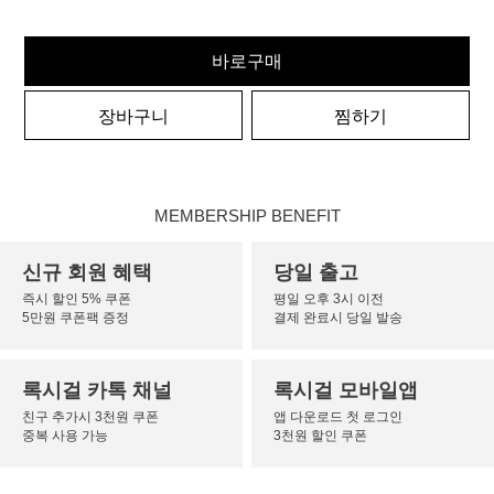
바로구매
장바구니
찜하기
MEMBERSHIP BENEFIT
신규 회원 혜택
당일 출고
즉시 할인 5% 쿠폰
평일 오후 3시 이전
5만원 쿠폰팩 증정
결제 완료시 당일 발송
록시걸 카톡 채널
록시걸 모바일앱
친구 추가시 3천원 쿠폰
앱 다운로드 첫 로그인
중복 사용 가능
3천원 할인 쿠폰