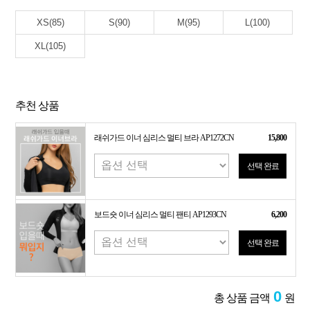
XS(85)
S(90)
M(95)
L(100)
XL(105)
추천 상품
래쉬가드 이너 심리스 멀티 브라 AP1272CN
15,800
선택 완료
보드숏 이너 심리스 멀티 팬티 AP1293CN
6,200
선택 완료
0
총 상품 금액
원