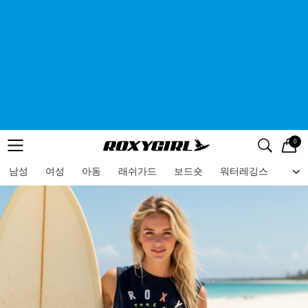
0
로고
메뉴
검색
메뉴
남성
여성
아동
래쉬가드
보드숏
워터레깅스
비치