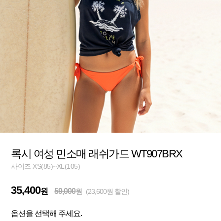
록시 여성 민소매 래쉬가드 WT907BRX
사이즈 XS(85)~XL(105)
35,400
원
59,000
원
(23,600원 할인)
옵션을 선택해 주세요.