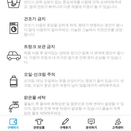
반드시 표백 성분이 없는 중성세제를 사용해 단독 손세탁해주세
요. 염색 잔료가 빠져나와 다른 제품에 이염이 될 수 있습니다.
건조기 금지
건조기 사용은 옷감을 상하게 하며, 형태가 변형되는 원인이 됩니
다.절대 사용하지 말아주세요. 서늘한 그늘에서 자연건조를 권장
합니다.
트렁크 보관 금지
제품 사용 후 젖어있는 상태로 장기간 밀폐 시 변색에 원인이 됩니
다. 자동차 트렁크 내 뜨거운 열기로 인해 옷이 손상될 수 있습니
다.
오일·선크림 주의
선크림, 태닝 오일에는 옷을 손상시키는 원료가 들어 있습니다. 선
크림, 오일이 묻은 경우 유분이 남지 않을 때까지 세탁해주세요.
맑은물 세탁
물놀이 후 물속에 화학성분 및 염분으로 인해 변색이 발생할 수 있
으며, 땀으로 인해 부분 탁생이 발생할 수 있습니다.물놀이 직후
맑은 물로 세탁해주세요.
마찰 주의
구매하기
관련상품
상품후기
문의하기
고객센터