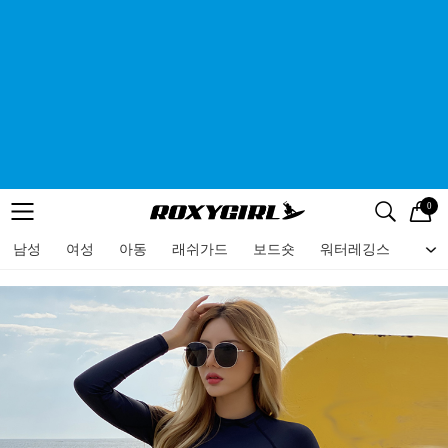
0
로고
메뉴
검색
메뉴
남성
여성
아동
래쉬가드
보드숏
워터레깅스
비치