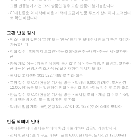
교환·반품불가 사전 고지 상품인 경우 교환·반품이 불가능합니다.
CJ대한통운 외 타택배 이용 시 택배 요금과 반품 주소가 상이하니 고객센터
로 확인 바랍니다.
교환·반품 절차
박스나 포장 겉면에 '교환' 또는 '반품' 표기 후 보내주시면 보다 빠른 처리가
가능합니다.
직접 접수 : 홈페이지 로그인>주문조회>최근주문내역>주문상세>교환/반
품
카톡 채널 이용 : 카톡 검색창에 '록시걸' 검색 > 주문자명, 전화번호, 교환/반
품내용 (상품명,사이즈,사유등)을 기재하여 메시지 보내기
록시걸 고객센터(031.522.4488)로 전화 접수
교환 접수 후 CJ대한통운 기사님 방문 > 택배비 6,000원 (제주, 도서산간
12,000원)동봉 또는 입금하여 전달 > 록시걸 도착>제품 검수 후 교환 출고
반품 접수 후 CJ대한통운 기사님 방문 > 록시걸 도착 > 제품 검수 후 4~5일
이내 택배비 차감 또는 입금 확인 후 환불
택배비 입금 계좌 : 국민은행 515537-01-017828 (주)에스에이코리아
반품 택배비 안내
휴대폰/쓱페이 결제는 택배비 차감이 불가하여 입금만 가능합니다.
전체 반품시 : 초기 무료 배송비 포함 6,000원 (제주, 도서산간 12,000원)