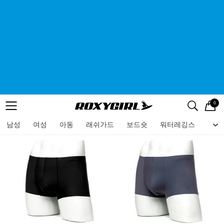
0
로고
메뉴
검색
메뉴
남성
여성
아동
래쉬가드
보드숏
워터레깅스
비치