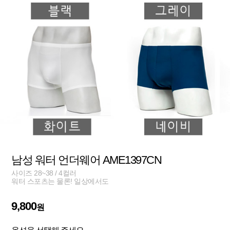
남성 워터 언더웨어 AME1397CN
사이즈 28~38 / 4컬러
워터 스포츠는 물론! 일상에서도
9,800
원