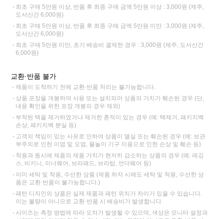
최초 구매 5만원 이상, 반품 후 최종 구매 금액 5만원 이상 : 3,000원 (제주,
도서산간 6,000원)
최초 구매 5만원 이상, 반품 후 최종 구매 금액 5만원 미만 : 3,000원 (제주,
도서산간 6,000원)
최초 구매 5만원 미만, 초기 배송비 결제한 경우 : 3,000원 (제주, 도서산간
6,000원)
교환·반품 불가
제품이 도착하기 전에 교환·반품 처리는 불가능합니다.
상품 포장을 개봉하여 사용 또는 설치되어 상품의 가치가 훼손된 경우 (단,
내용 확인을 위한 포장 개봉의 경우 제외)
부착된 택을 제거하였거나 제거한 흔적이 있는 경우 (예: 택제거, 패키지백
손상, 패키지백 분실 등)
고객의 책임이 있는 사유로 인하여 상품이 멸실 또는 훼손된 경우 (예: 보관
부주의로 인한 이염 및 오염, 물놀이 기구 이용으로 인한 손상 및 훼손 등)
착용과 동시에 제품의 제품 가치가 현저히 감소하는 상품의 경우 (예: 레깅
스, 비키니, 이너웨어, 브라패드, 브라탑, 언더웨어 등)
이미 세탁 및 착용, 수선한 상품 (제품 하자 시에도 세탁 및 착용, 수선한 상
품은 교환·반품이 불가능합니다.)
패턴 디자인의 상품은 실제 제품과 패턴 위치가 차이가 있을 수 있습니다.
이는 불량이 아니므로 교환·반품 시 배송비가 발생합니다.
사이즈는 측정 방법에 따라 오차가 발생될 수 있으며, 색상은 모니터 설정과