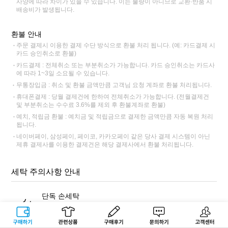
사양에 따라 차이가 있을 수 있습니다. 이는 불량이 아니므로 교환·반품 시
배송비가 발생됩니다.
환불 안내
주문 결제시 이용한 결제 수단 방식으로 환불 처리 됩니다. (예: 카드결제 시
카드 승인취소로 환불)
카드결제 : 전체취소 또는 부분취소가 가능합니다. 카드 승인취소는 카드사
에 따라 1~3일 소요될 수 있습니다.
무통장입금 : 취소 및 환불 금액만큼 고객님 요청 계좌로 환불 처리됩니다.
휴대폰결제 : 당월 결제건에 한하여 전체취소가 가능합니다. (전월결제건
및 부분취소는 수수료 3.6%를 제외 후 환불계좌로 환불)
예치, 적립금 환불 : 예치금 및 적립금으로 결제한 금액만큼 자동 복원 처리
됩니다.
네이버페이, 삼성페이, 페이코, 카카오페이 같은 당사 결제 시스템이 아닌
제휴 결제사를 이용한 결제건은 해당 결제사에서 환불 처리됩니다.
세탁 주의사항 안내
단독 손세탁
반드시 표백 성분이 없는 중성세제를 사용해 단독 손세탁해주세
요. 염색 잔료가 빠져나와 다른 제품에 이염이 될 수 있습니다.
구매하기
관련상품
상품후기
문의하기
고객센터