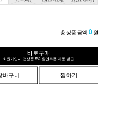
)
7(7~9세)
10(10~12세)
12(12~14세)
0
총 상품 금액
원
바로구매
회원가입시 전상품 5% 할인쿠폰 자동 발급
장바구니
찜하기