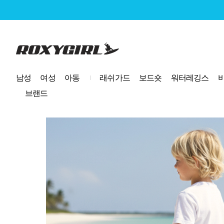
로고
남성
여성
아동
래쉬가드
보드숏
워터레깅스
브랜드