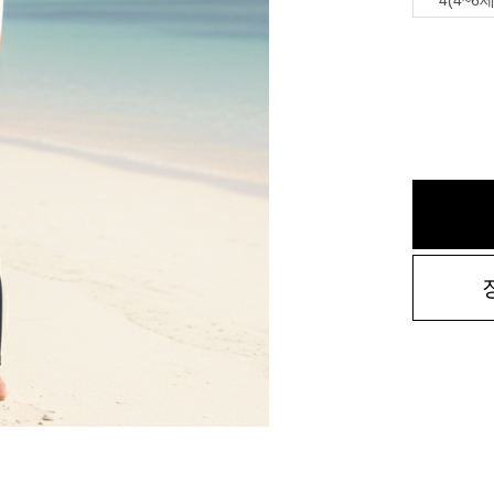
4(4~6세