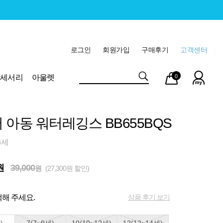
로그인
회원가입
구매후기
고객센터
마이
장바
악세서리
아울렛
0
페이
구니
 아동 워터레깅스 BB655BQS
6세
원
39,000
원
(27,300원 할인)
상품 후기 보기
해 주세요.