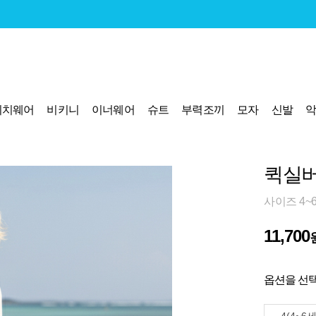
비치웨어
비키니
이너웨어
슈트
부력조끼
모자
신발
퀵실버
사이즈 4~
11,700
옵션을 선택