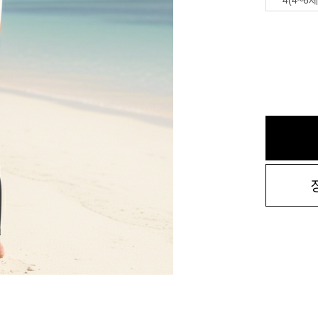
4(4~6세