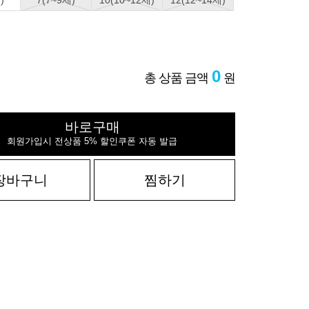
)
7(7~9세)
10(10~12세)
12(12~14세)
0
총 상품 금액
원
바로구매
회원가입시 전상품 5% 할인쿠폰 자동 발급
장바구니
찜하기