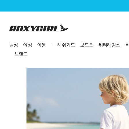
로고
남성
여성
아동
래쉬가드
보드숏
워터레깅스
브랜드