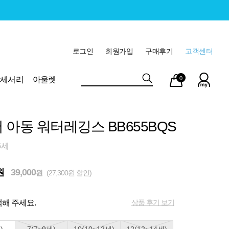
로그인
회원가입
구매후기
고객센터
마이
장바
악세서리
아울렛
0
페이
구니
 아동 워터레깅스 BB655BQS
6세
원
39,000
원
(27,300원 할인)
상품 후기 보기
해 주세요.