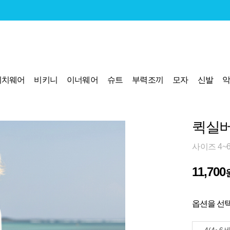
비치웨어
비키니
이너웨어
슈트
부력조끼
모자
신발
퀵실버
사이즈 4~
11,700
옵션을 선택