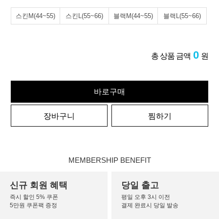
스킨M(44~55)
스킨L(55~66)
블랙M(44~55)
블랙L(55~66)
0
총 상품 금액
원
바로구매
장바구니
찜하기
MEMBERSHIP BENEFIT
신규 회원 혜택
당일 출고
즉시 할인 5% 쿠폰
평일 오후 3시 이전
5만원 쿠폰팩 증정
결제 완료시 당일 발송