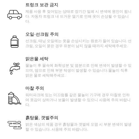
트렁크 보관 금지
제품 사용 후 젖어있는 상태로 장기간 밀폐 시 변색에 원인이 됩니
다. 자동차 트렁크 내 뜨거운 열기로 인해 옷이 손상될 수 있습니
다.
오일·선크림 주의
선크림, 태닝 오일에는 옷을 손상시키는 원료가 들어 있습니다. 선
크림, 오일이 묻은 경우 유분이 남지 않을 때까지 세탁해주세요.
맑은물 세탁
물놀이 후 물속에 화학성분 및 염분으로 인해 변색이 발생할 수 있
으며, 땀으로 인해 부분 탁생이 발생할 수 있습니다.물놀이 직후
맑은 물로 세탁해주세요.
마찰 주의
워터파크에 있는 미끄럼틀 같은 물놀이 기구에 경우 마찰로 인하
여 옷감이 상하거나 보풀이 발생할 수 있으니 사용에 주의 바랍니
다.
흙탕물, 갯벌주의
밝은 색상의 제품 경우 흙탕물과 갯벌에 오염 시 부분 변색이 발생
할 수 있습니다. 사용에 주의 바랍니다.