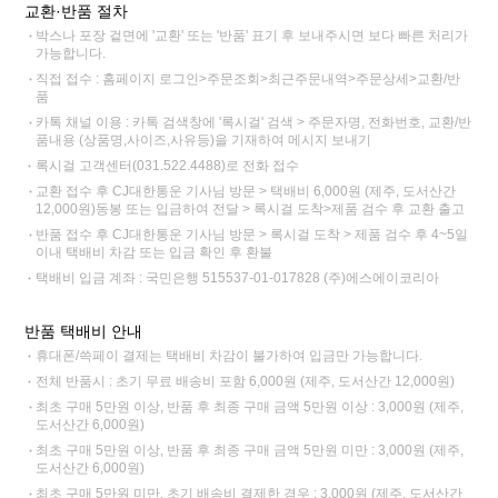
교환·반품 절차
박스나 포장 겉면에 '교환' 또는 '반품' 표기 후 보내주시면 보다 빠른 처리가
가능합니다.
직접 접수 : 홈페이지 로그인>주문조회>최근주문내역>주문상세>교환/반
품
카톡 채널 이용 : 카톡 검색창에 '록시걸' 검색 > 주문자명, 전화번호, 교환/반
품내용 (상품명,사이즈,사유등)을 기재하여 메시지 보내기
록시걸 고객센터(031.522.4488)로 전화 접수
교환 접수 후 CJ대한통운 기사님 방문 > 택배비 6,000원 (제주, 도서산간
12,000원)동봉 또는 입금하여 전달 > 록시걸 도착>제품 검수 후 교환 출고
반품 접수 후 CJ대한통운 기사님 방문 > 록시걸 도착 > 제품 검수 후 4~5일
이내 택배비 차감 또는 입금 확인 후 환불
택배비 입금 계좌 : 국민은행 515537-01-017828 (주)에스에이코리아
반품 택배비 안내
휴대폰/쓱페이 결제는 택배비 차감이 불가하여 입금만 가능합니다.
전체 반품시 : 초기 무료 배송비 포함 6,000원 (제주, 도서산간 12,000원)
최초 구매 5만원 이상, 반품 후 최종 구매 금액 5만원 이상 : 3,000원 (제주,
도서산간 6,000원)
최초 구매 5만원 이상, 반품 후 최종 구매 금액 5만원 미만 : 3,000원 (제주,
도서산간 6,000원)
최초 구매 5만원 미만, 초기 배송비 결제한 경우 : 3,000원 (제주, 도서산간