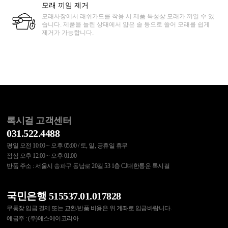
모래 끼임 제거
모래사장에서 래쉬가드를 착용 시 제품 특성상 모래가 끼일 수 있
습니다. 제품을 늘린 상태에서 얇은 솔 등으로 쓸어 모래를 쉽게
제거가 가능합니다.
록시걸 고객센터
031.522.4488
평일 오전 10:00 ~ 오후 05:00 / 토, 일, 공휴일 휴무
점심 오후 12:00 ~ 오후 01:00
반품 주소 : 서울시 송파구 동남로 20길 53 1층 CJ대한통운 록시걸
국민은행 515537.01.017828
무통장 입금 결제 또는 교환/반품 비용은 위 계좌로 입금바랍니다.
예금주 : (주)에스에이코리아