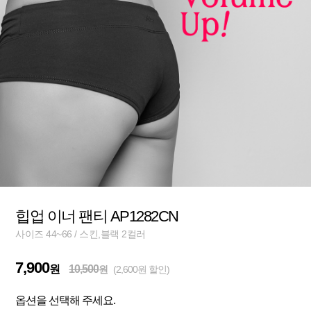
힙업 이너 팬티 AP1282CN
사이즈 44~66 / 스킨,블랙 2컬러
7,900
원
10,500
원
(2,600원 할인)
옵션을 선택해 주세요.