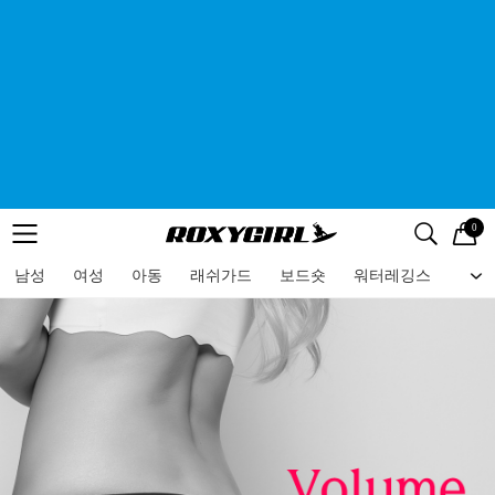
0
로고
메뉴
검색
메뉴
남성
여성
아동
래쉬가드
보드숏
워터레깅스
비치