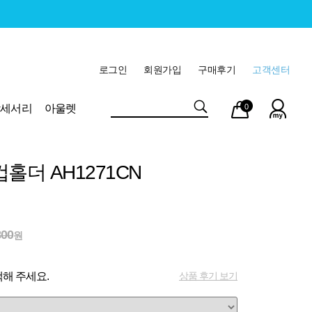
로그인
회원가입
구매후기
고객센터
마이
장바
악세서리
아울렛
0
페이
구니
홀더 AH1271CN
800
원
상품 후기 보기
해 주세요.