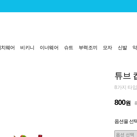
비치웨어
비키니
이너웨어
슈트
부력조끼
모자
신발
튜브 컵
8가지 타입
800
원
옵션을 선택