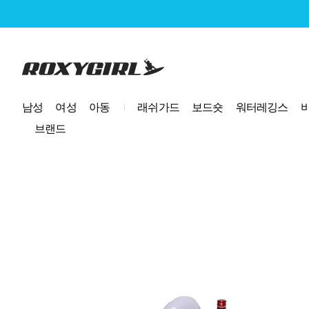
로고
남성
여성
아동
래쉬가드
보드숏
워터레깅스
브랜드