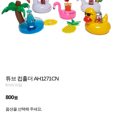
튜브 컵홀더 AH1271CN
8가지 타입
800
원
옵션을 선택해 주세요.