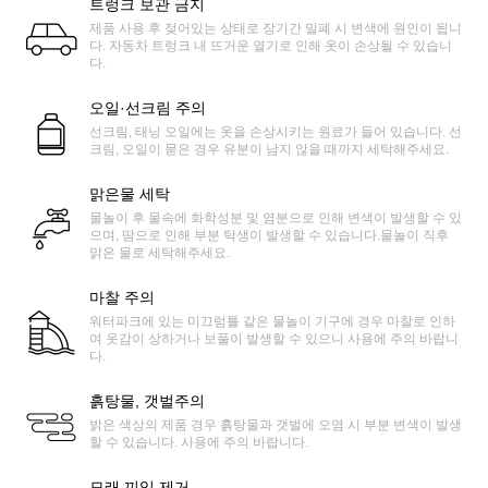
트렁크 보관 금지
제품 사용 후 젖어있는 상태로 장기간 밀폐 시 변색에 원인이 됩니
다. 자동차 트렁크 내 뜨거운 열기로 인해 옷이 손상될 수 있습니
다.
오일·선크림 주의
선크림, 태닝 오일에는 옷을 손상시키는 원료가 들어 있습니다. 선
크림, 오일이 묻은 경우 유분이 남지 않을 때까지 세탁해주세요.
맑은물 세탁
물놀이 후 물속에 화학성분 및 염분으로 인해 변색이 발생할 수 있
으며, 땀으로 인해 부분 탁생이 발생할 수 있습니다.물놀이 직후
맑은 물로 세탁해주세요.
마찰 주의
워터파크에 있는 미끄럼틀 같은 물놀이 기구에 경우 마찰로 인하
여 옷감이 상하거나 보풀이 발생할 수 있으니 사용에 주의 바랍니
다.
흙탕물, 갯벌주의
밝은 색상의 제품 경우 흙탕물과 갯벌에 오염 시 부분 변색이 발생
할 수 있습니다. 사용에 주의 바랍니다.
모래 끼임 제거