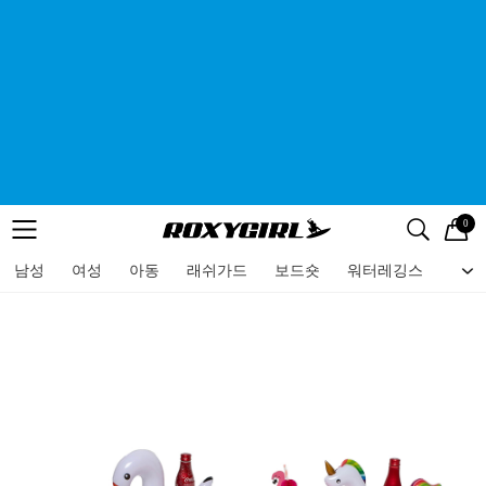
0
로고
메뉴
검색
메뉴
남성
여성
아동
래쉬가드
보드숏
워터레깅스
비치