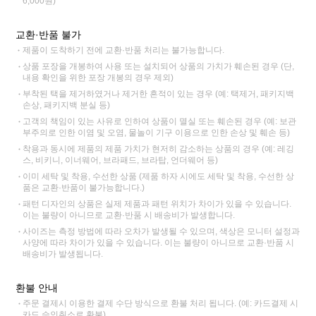
6,000원)
교환·반품 불가
제품이 도착하기 전에 교환·반품 처리는 불가능합니다.
상품 포장을 개봉하여 사용 또는 설치되어 상품의 가치가 훼손된 경우 (단,
내용 확인을 위한 포장 개봉의 경우 제외)
부착된 택을 제거하였거나 제거한 흔적이 있는 경우 (예: 택제거, 패키지백
손상, 패키지백 분실 등)
고객의 책임이 있는 사유로 인하여 상품이 멸실 또는 훼손된 경우 (예: 보관
부주의로 인한 이염 및 오염, 물놀이 기구 이용으로 인한 손상 및 훼손 등)
착용과 동시에 제품의 제품 가치가 현저히 감소하는 상품의 경우 (예: 레깅
스, 비키니, 이너웨어, 브라패드, 브라탑, 언더웨어 등)
이미 세탁 및 착용, 수선한 상품 (제품 하자 시에도 세탁 및 착용, 수선한 상
품은 교환·반품이 불가능합니다.)
패턴 디자인의 상품은 실제 제품과 패턴 위치가 차이가 있을 수 있습니다.
이는 불량이 아니므로 교환·반품 시 배송비가 발생합니다.
사이즈는 측정 방법에 따라 오차가 발생될 수 있으며, 색상은 모니터 설정과
사양에 따라 차이가 있을 수 있습니다. 이는 불량이 아니므로 교환·반품 시
배송비가 발생됩니다.
환불 안내
주문 결제시 이용한 결제 수단 방식으로 환불 처리 됩니다. (예: 카드결제 시
카드 승인취소로 환불)