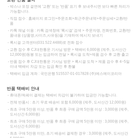
박스나 포장 겉면에 '교환' 또는 '반품' 표기 후 보내주시면 보다 빠른 처리가
가능합니다.
직접 접수 : 홈페이지 로그인>주문조회>최근주문내역>주문상세>교환/반
품
카톡 채널 이용 : 카톡 검색창에 '록시걸' 검색 > 주문자명, 전화번호, 교환/반
품내용 (상품명,사이즈,사유등)을 기재하여 메시지 보내기
록시걸 고객센터(031.522.4488)로 전화 접수
교환 접수 후 CJ대한통운 기사님 방문 > 택배비 6,000원 (제주, 도서산간
12,000원)동봉 또는 입금하여 전달 > 록시걸 도착>제품 검수 후 교환 출고
반품 접수 후 CJ대한통운 기사님 방문 > 록시걸 도착 > 제품 검수 후 4~5일
이내 택배비 차감 또는 입금 확인 후 환불
택배비 입금 계좌 : 국민은행 515537-01-017828 (주)에스에이코리아
반품 택배비 안내
휴대폰/쓱페이 결제는 택배비 차감이 불가하여 입금만 가능합니다.
전체 반품시 : 초기 무료 배송비 포함 6,000원 (제주, 도서산간 12,000원)
최초 구매 5만원 이상, 반품 후 최종 구매 금액 5만원 이상 : 3,000원 (제주,
도서산간 6,000원)
최초 구매 5만원 이상, 반품 후 최종 구매 금액 5만원 미만 : 3,000원 (제주,
도서산간 6,000원)
최초 구매 5만원 미만, 초기 배송비 결제한 경우 : 3,000원 (제주, 도서산간