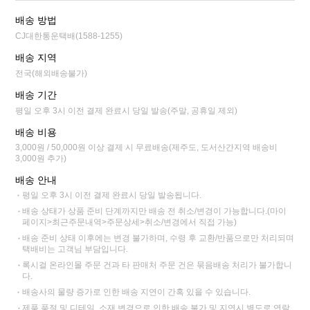
배송 방법
CJ대한통운택배(1588-1255)
배송 지역
전국(해외배송불가)
배송 기간
평일 오후 3시 이전 결제 완료시 당일 발송(주말, 공휴일 제외)
배송 비용
3,000원 / 50,000원 이상 결제 시 무료배송(제주도, 도서산간지역 배송비
3,000원 추가)
배송 안내
평일 오후 3시 이전 결제 완료시 당일 발송됩니다.
배송 상태가 상품 준비 단계까지만 배송 전 취소/변경이 가능합니다.(마이
페이지>최근주문내역>주문상세>취소/변경에서 직접 가능)
배송 준비 상태 이후에는 변경 불가하며, 수령 후 교환/반품으로만 처리되며
택배비는 고객님 부담입니다.
록시걸 온라인몰 주문 건과 타 판매처 주문 건은 묶음배송 처리가 불가합니
다.
배송사의 물량 증가로 인한 배송 지연이 간혹 있을 수 있습니다.
제품 품절 및 디테일, 소재 변경으로 인한 배송 불가 및 지연시 별도로 연락