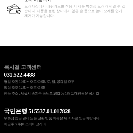
모래사장에서 래쉬가드를 착용 시 제품 특성상 모래가 끼일 수 있
습니다. 제품을 늘린 상태에서 얇은 솔 등으로 쓸어 모래를 쉽게
제거가 가능합니다.
록시걸 고객센터
031.522.4488
평일 오전 10:00 ~ 오후 05:00 / 토, 일, 공휴일 휴무
점심 오후 12:00 ~ 오후 01:00
반품 주소 : 서울시 송파구 동남로 20길 53 1층 CJ대한통운 록시걸
국민은행 515537.01.017828
무통장 입금 결제 또는 교환/반품 비용은 위 계좌로 입금바랍니다.
예금주 : (주)에스에이코리아