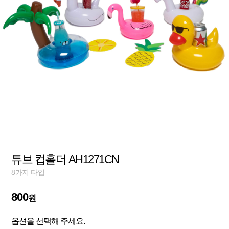
튜브 컵홀더 AH1271CN
8가지 타입
800
원
옵션을 선택해 주세요.