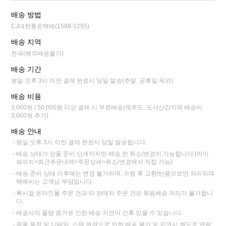
배송 방법
CJ대한통운택배(1588-1255)
배송 지역
전국(해외배송불가)
배송 기간
평일 오후 3시 이전 결제 완료시 당일 발송(주말, 공휴일 제외)
배송 비용
3,000원 / 50,000원 이상 결제 시 무료배송(제주도, 도서산간지역 배송비
3,000원 추가)
배송 안내
평일 오후 3시 이전 결제 완료시 당일 발송됩니다.
배송 상태가 상품 준비 단계까지만 배송 전 취소/변경이 가능합니다.(마이
페이지>최근주문내역>주문상세>취소/변경에서 직접 가능)
배송 준비 상태 이후에는 변경 불가하며, 수령 후 교환/반품으로만 처리되며
택배비는 고객님 부담입니다.
록시걸 온라인몰 주문 건과 타 판매처 주문 건은 묶음배송 처리가 불가합니
다.
배송사의 물량 증가로 인한 배송 지연이 간혹 있을 수 있습니다.
제품 품절 및 디테일, 소재 변경으로 인한 배송 불가 및 지연시 별도로 연락