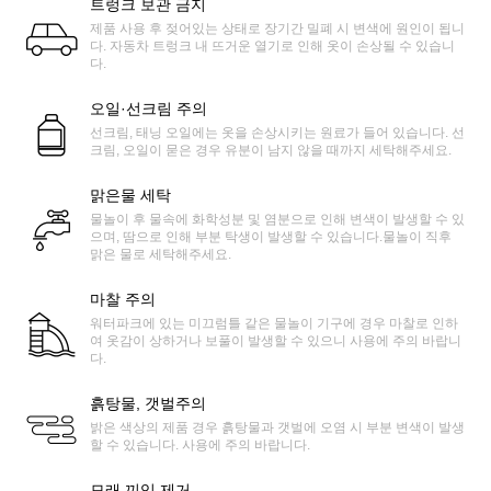
트렁크 보관 금지
제품 사용 후 젖어있는 상태로 장기간 밀폐 시 변색에 원인이 됩니
다. 자동차 트렁크 내 뜨거운 열기로 인해 옷이 손상될 수 있습니
다.
오일·선크림 주의
선크림, 태닝 오일에는 옷을 손상시키는 원료가 들어 있습니다. 선
크림, 오일이 묻은 경우 유분이 남지 않을 때까지 세탁해주세요.
맑은물 세탁
물놀이 후 물속에 화학성분 및 염분으로 인해 변색이 발생할 수 있
으며, 땀으로 인해 부분 탁생이 발생할 수 있습니다.물놀이 직후
맑은 물로 세탁해주세요.
마찰 주의
워터파크에 있는 미끄럼틀 같은 물놀이 기구에 경우 마찰로 인하
여 옷감이 상하거나 보풀이 발생할 수 있으니 사용에 주의 바랍니
다.
흙탕물, 갯벌주의
밝은 색상의 제품 경우 흙탕물과 갯벌에 오염 시 부분 변색이 발생
할 수 있습니다. 사용에 주의 바랍니다.
모래 끼임 제거