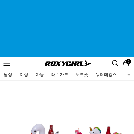
0
로고
메뉴
검색
메뉴
남성
여성
아동
래쉬가드
보드숏
워터레깅스
비치