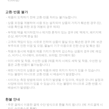
6,000원)
교환·반품 불가
제품이 도착하기 전에 교환·반품 처리는 불가능합니다.
상품 포장을 개봉하여 사용 또는 설치되어 상품의 가치가 훼손된 경우 (단,
내용 확인을 위한 포장 개봉의 경우 제외)
부착된 택을 제거하였거나 제거한 흔적이 있는 경우 (예: 택제거, 패키지백
손상, 패키지백 분실 등)
고객의 책임이 있는 사유로 인하여 상품이 멸실 또는 훼손된 경우 (예: 보관
부주의로 인한 이염 및 오염, 물놀이 기구 이용으로 인한 손상 및 훼손 등)
착용과 동시에 제품의 제품 가치가 현저히 감소하는 상품의 경우 (예: 레깅
스, 비키니, 이너웨어, 브라패드, 브라탑, 언더웨어 등)
이미 세탁 및 착용, 수선한 상품 (제품 하자 시에도 세탁 및 착용, 수선한 상
품은 교환·반품이 불가능합니다.)
패턴 디자인의 상품은 실제 제품과 패턴 위치가 차이가 있을 수 있습니다.
이는 불량이 아니므로 교환·반품 시 배송비가 발생합니다.
사이즈는 측정 방법에 따라 오차가 발생될 수 있으며, 색상은 모니터 설정과
사양에 따라 차이가 있을 수 있습니다. 이는 불량이 아니므로 교환·반품 시
배송비가 발생됩니다.
환불 안내
주문 결제시 이용한 결제 수단 방식으로 환불 처리 됩니다. (예: 카드결제 시
카드 승인취소로 환불)