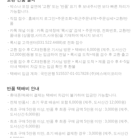
박스나 포장 겉면에 '교환' 또는 '반품' 표기 후 보내주시면 보다 빠른 처리가
가능합니다.
직접 접수 : 홈페이지 로그인>주문조회>최근주문내역>주문상세>교환/반
품
카톡 채널 이용 : 카톡 검색창에 '록시걸' 검색 > 주문자명, 전화번호, 교환/반
품내용 (상품명,사이즈,사유등)을 기재하여 메시지 보내기
록시걸 고객센터(031.522.4488)로 전화 접수
교환 접수 후 CJ대한통운 기사님 방문 > 택배비 6,000원 (제주, 도서산간
12,000원)동봉 또는 입금하여 전달 > 록시걸 도착>제품 검수 후 교환 출고
반품 접수 후 CJ대한통운 기사님 방문 > 록시걸 도착 > 제품 검수 후 4~5일
이내 택배비 차감 또는 입금 확인 후 환불
택배비 입금 계좌 : 국민은행 515537-01-017828 (주)에스에이코리아
반품 택배비 안내
휴대폰/쓱페이 결제는 택배비 차감이 불가하여 입금만 가능합니다.
전체 반품시 : 초기 무료 배송비 포함 6,000원 (제주, 도서산간 12,000원)
최초 구매 5만원 이상, 반품 후 최종 구매 금액 5만원 이상 : 3,000원 (제주,
도서산간 6,000원)
최초 구매 5만원 이상, 반품 후 최종 구매 금액 5만원 미만 : 3,000원 (제주,
도서산간 6,000원)
최초 구매 5만원 미만, 초기 배송비 결제한 경우 : 3,000원 (제주, 도서산간