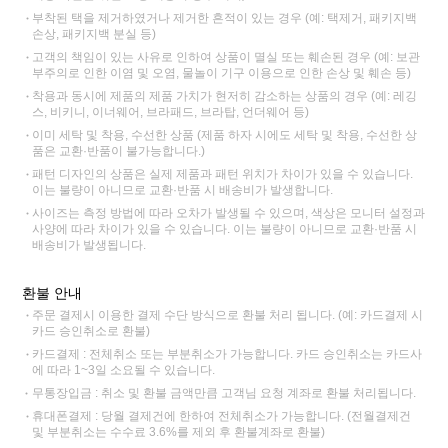
부착된 택을 제거하였거나 제거한 흔적이 있는 경우 (예: 택제거, 패키지백
손상, 패키지백 분실 등)
고객의 책임이 있는 사유로 인하여 상품이 멸실 또는 훼손된 경우 (예: 보관
부주의로 인한 이염 및 오염, 물놀이 기구 이용으로 인한 손상 및 훼손 등)
착용과 동시에 제품의 제품 가치가 현저히 감소하는 상품의 경우 (예: 레깅
스, 비키니, 이너웨어, 브라패드, 브라탑, 언더웨어 등)
이미 세탁 및 착용, 수선한 상품 (제품 하자 시에도 세탁 및 착용, 수선한 상
품은 교환·반품이 불가능합니다.)
패턴 디자인의 상품은 실제 제품과 패턴 위치가 차이가 있을 수 있습니다.
이는 불량이 아니므로 교환·반품 시 배송비가 발생합니다.
사이즈는 측정 방법에 따라 오차가 발생될 수 있으며, 색상은 모니터 설정과
사양에 따라 차이가 있을 수 있습니다. 이는 불량이 아니므로 교환·반품 시
배송비가 발생됩니다.
환불 안내
주문 결제시 이용한 결제 수단 방식으로 환불 처리 됩니다. (예: 카드결제 시
카드 승인취소로 환불)
카드결제 : 전체취소 또는 부분취소가 가능합니다. 카드 승인취소는 카드사
에 따라 1~3일 소요될 수 있습니다.
무통장입금 : 취소 및 환불 금액만큼 고객님 요청 계좌로 환불 처리됩니다.
휴대폰결제 : 당월 결제건에 한하여 전체취소가 가능합니다. (전월결제건
및 부분취소는 수수료 3.6%를 제외 후 환불계좌로 환불)