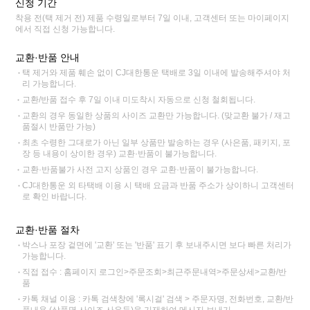
신청 기간
착용 전(택 제거 전) 제품 수령일로부터 7일 이내, 고객센터 또는 마이페이지
에서 직접 신청 가능합니다.
교환·반품 안내
택 제거와 제품 훼손 없이 CJ대한통운 택배로 3일 이내에 발송해주셔야 처
리 가능합니다.
교환/반품 접수 후 7일 이내 미도착시 자동으로 신청 철회됩니다.
교환의 경우 동일한 상품의 사이즈 교환만 가능합니다. (맞교환 불가 / 재고
품절시 반품만 가능)
최초 수령한 그대로가 아닌 일부 상품만 발송하는 경우 (사은품, 패키지, 포
장 등 내용이 상이한 경우) 교환·반품이 불가능합니다.
교환·반품불가 사전 고지 상품인 경우 교환·반품이 불가능합니다.
CJ대한통운 외 타택배 이용 시 택배 요금과 반품 주소가 상이하니 고객센터
로 확인 바랍니다.
교환·반품 절차
박스나 포장 겉면에 '교환' 또는 '반품' 표기 후 보내주시면 보다 빠른 처리가
가능합니다.
직접 접수 : 홈페이지 로그인>주문조회>최근주문내역>주문상세>교환/반
품
카톡 채널 이용 : 카톡 검색창에 '록시걸' 검색 > 주문자명, 전화번호, 교환/반