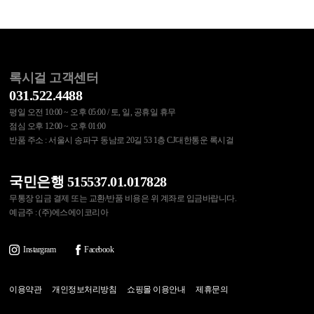
록시걸 고객센터
031.522.4488
평일 오전 10:00 ~ 오후 05:00 / 토, 일, 공휴일 휴무
점심 오후 12:00 ~ 오후 01:00
반품 주소 : 서울시 송파구 동남로 20길 53 1층 CJ대한통운 록시걸
국민은행 515537.01.017828
무통장 입금 결제 또는 교환/반품 비용은 위 계좌로 입금바랍니다.
예금주 : (주)에스에이코리아
Instargram
Facebook
이용약관
개인정보처리방침
쇼핑몰 이용안내
제휴문의