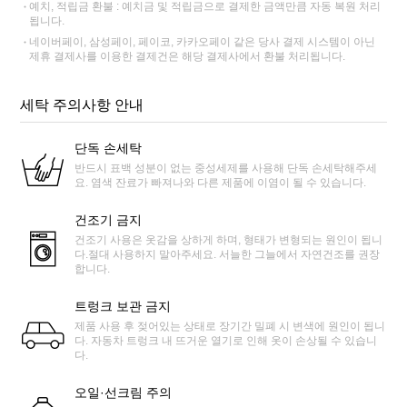
예치, 적립금 환불 : 예치금 및 적립금으로 결제한 금액만큼 자동 복원 처리
됩니다.
네이버페이, 삼성페이, 페이코, 카카오페이 같은 당사 결제 시스템이 아닌
제휴 결제사를 이용한 결제건은 해당 결제사에서 환불 처리됩니다.
세탁 주의사항 안내
단독 손세탁
반드시 표백 성분이 없는 중성세제를 사용해 단독 손세탁해주세
요. 염색 잔료가 빠져나와 다른 제품에 이염이 될 수 있습니다.
건조기 금지
건조기 사용은 옷감을 상하게 하며, 형태가 변형되는 원인이 됩니
다.절대 사용하지 말아주세요. 서늘한 그늘에서 자연건조를 권장
합니다.
트렁크 보관 금지
제품 사용 후 젖어있는 상태로 장기간 밀폐 시 변색에 원인이 됩니
다. 자동차 트렁크 내 뜨거운 열기로 인해 옷이 손상될 수 있습니
다.
오일·선크림 주의