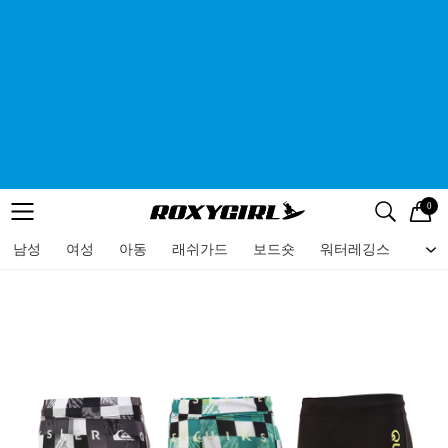
0
로고
메뉴
검색
메뉴
남성
여성
아동
래쉬가드
보드숏
워터레깅스
비치