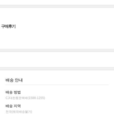
구매후기
배송 안내
배송 방법
CJ대한통운택배(1588-1255)
배송 지역
전국(해외배송불가)