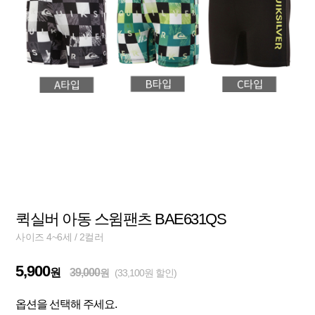
퀵실버 아동 스윔팬츠 BAE631QS
사이즈 4~6세 / 2컬러
5,900
원
39,000
원
(33,100원 할인)
옵션을 선택해 주세요.