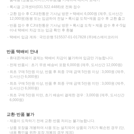
품내용 (상품명,사이즈,사유등)을 기재하여 메시지 보내기
록시걸 고객센터(031.522.4488)로 전화 접수
교환 접수 후 CJ대한통운 기사님 방문 > 택배비 6,000원 (제주, 도서산간
12,000원)동봉 또는 입금하여 전달 > 록시걸 도착>제품 검수 후 교환 출고
반품 접수 후 CJ대한통운 기사님 방문 > 록시걸 도착 > 제품 검수 후 4~5일
이내 택배비 차감 또는 입금 확인 후 환불
택배비 입금 계좌 : 국민은행 515537-01-017828 (주)에스에이코리아
반품 택배비 안내
휴대폰/쓱페이 결제는 택배비 차감이 불가하여 입금만 가능합니다.
전체 반품시 : 초기 무료 배송비 포함 6,000원 (제주, 도서산간 12,000원)
최초 구매 5만원 이상, 반품 후 최종 구매 금액 5만원 이상 : 3,000원 (제주,
도서산간 6,000원)
최초 구매 5만원 이상, 반품 후 최종 구매 금액 5만원 미만 : 3,000원 (제주,
도서산간 6,000원)
최초 구매 5만원 미만, 초기 배송비 결제한 경우 : 3,000원 (제주, 도서산간
6,000원)
교환·반품 불가
제품이 도착하기 전에 교환·반품 처리는 불가능합니다.
상품 포장을 개봉하여 사용 또는 설치되어 상품의 가치가 훼손된 경우 (단,
내용 확인을 위한 포장 개봉의 경우 제외)