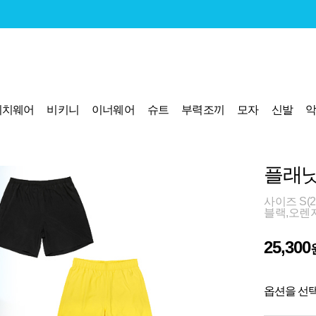
비치웨어
비키니
이너웨어
슈트
부력조끼
모자
신발
플래닛
사이즈 S(2
블랙,오렌지
25,300
옵션을 선택