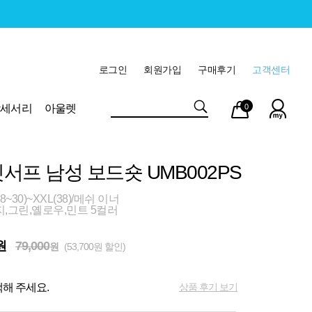
로그인
회원가입
구매후기
고객센터
마이
장바
악세서리
아울렛
0
페이
구니
서프 남성 보드숏 UMB002PS
8~30)~XXL(38)/메쉬 이너
,그린,옐로우,민트 5컬러
원
79,000
원
(53,700원 할인)
상품 후기 보기
해 주세요.