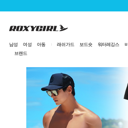
로고
남성
여성
아동
래쉬가드
보드숏
워터레깅스
브랜드