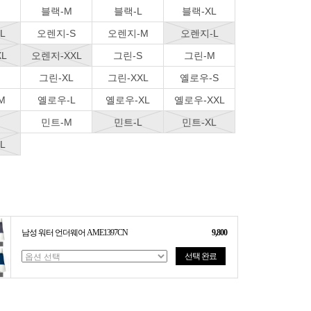
블랙-M
블랙-L
블랙-XL
L
오렌지-S
오렌지-M
오렌지-L
L
오렌지-XXL
그린-S
그린-M
그린-XL
그린-XXL
옐로우-S
M
옐로우-L
옐로우-XL
옐로우-XXL
민트-M
민트-L
민트-XL
L
남성 워터 언더웨어 AME1397CN
9,800
선택 완료