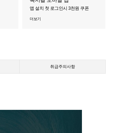
록시걸 모바일 앱
앱 설치 첫 로그인시 3천원 쿠폰
더보기
취급주의사항