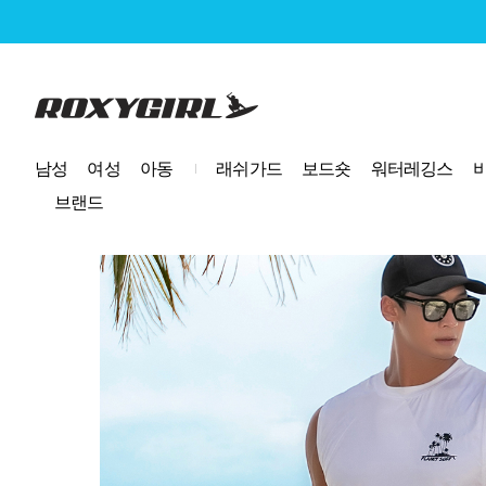
로고
남성
여성
아동
래쉬가드
보드숏
워터레깅스
브랜드