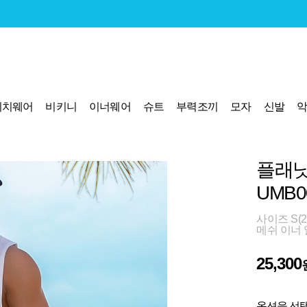
비치웨어
비키니
이너웨어
슈트
부력조끼
모자
신발
플래닛
UMB0
사이즈 S(28
메쉬 이너
25,300
옵션을 선택