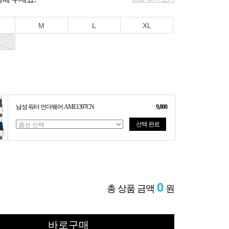
M
L
XL
남성 워터 언더웨어 AME1397CN
9,800
선택 완료
0
총 상품 금액
원
바로구매