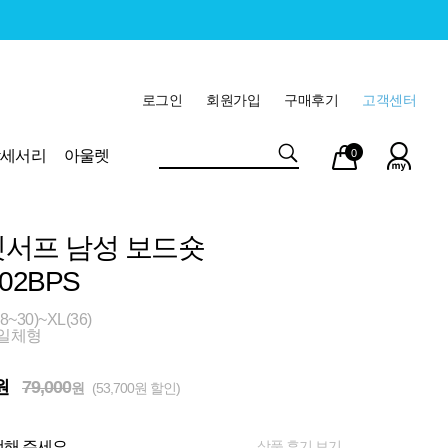
로그인
회원가입
구매후기
고객센터
마이
장바
악세서리
아울렛
0
페이
구니
서프 남성 보드숏
02BPS
~30)~XL(36)
 일체형
원
79,000
원
(53,700원 할인)
상품 후기 보기
해 주세요.