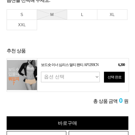
옵션을 선택해 주세요.
S
M
L
XL
XXL
추천 상품
보드숏 이너 심리스 멀티 팬티 AP1293CN
6,200
선택 완료
0
총 상품 금액
원
바로구매