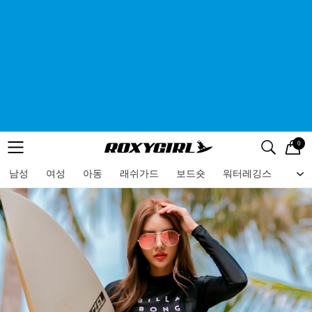
0
로고
메뉴
검색
메뉴
남성
여성
아동
래쉬가드
보드숏
워터레깅스
비치