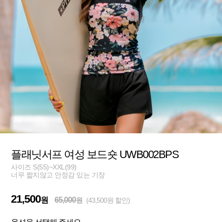
플래닛서프 여성 보드숏 UWB002BPS
사이즈 S(55)~XXL(99)
너무 짧지않고 안정감 있는 기장
21,500
원
65,000
원
(43,500원 할인)