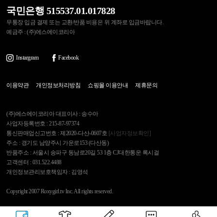
국민은행 515537.01.017828
무통장 입금 결제 또는 교환/반품 비용은 위 계좌로 입금바랍니다.
예금주 : (주)에스에이코리아
Instargram
Facebook
이용약관
개인정보처리방침
쇼핑몰 이용안내
제휴문의
(주)에스에이코리아 대표이사 : 송수아
사업자등록번호 : 215-87-97374
통신판매업신고번호 : 제2020-다산-0607호
[사업자정보확인]
주소 : 경기도 남양주시 가운로153 (다산동)
반품주소 : 서울시 송파구 동남로20길 53 1층 CJ대한통운 록시걸
고객센터 : 031.522.4488
개인정보관리보호책임자 : 김영석
Copyright 2007 Roxygirl.tv Inc. All rights reserved.