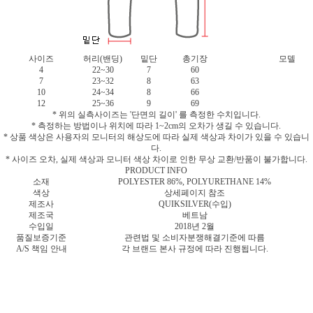
사이즈
허리(밴딩)
밑단
총기장
모델
4
22~30
7
60
7
23~32
8
63
10
24~34
8
66
12
25~36
9
69
* 위의 실측사이즈는 '단면의 길이' 를 측정한 수치입니다.
* 측정하는 방법이나 위치에 따라 1~2cm의 오차가 생길 수 있습니다.
* 상품 색상은 사용자의 모니터의 해상도에 따라 실제 색상과 차이가 있을 수 있습니
다.
* 사이즈 오차, 실제 색상과 모니터 색상 차이로 인한 무상 교환/반품이 불가합니다.
PRODUCT INFO
소재
POLYESTER 86%, POLYURETHANE 14%
색상
상세페이지 참조
제조사
QUIKSILVER(수입)
제조국
베트남
수입일
2018년 2월
품질보증기준
관련법 및 소비자분쟁해결기준에 따름
A/S 책임 안내
각 브랜드 본사 규정에 따라 진행됩니다.