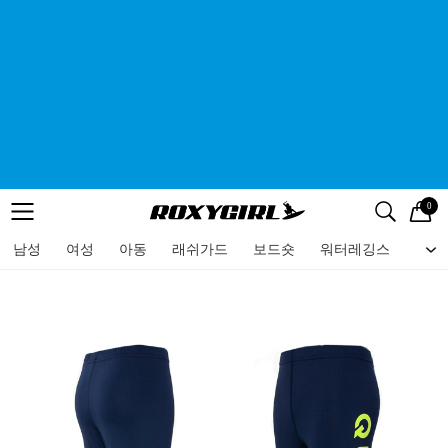
0
로고
메뉴
검색
메뉴
남성
여성
아동
래쉬가드
보드숏
워터레깅스
비치