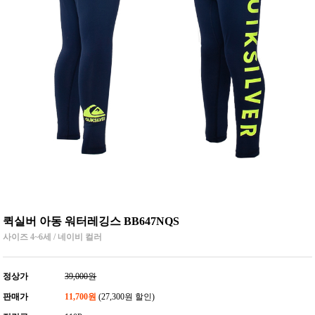
퀵실버 아동 워터레깅스 BB647NQS
사이즈 4~6세 / 네이비 컬러
정상가
39,000원
판매가
11,700원
(27,300원 할인)