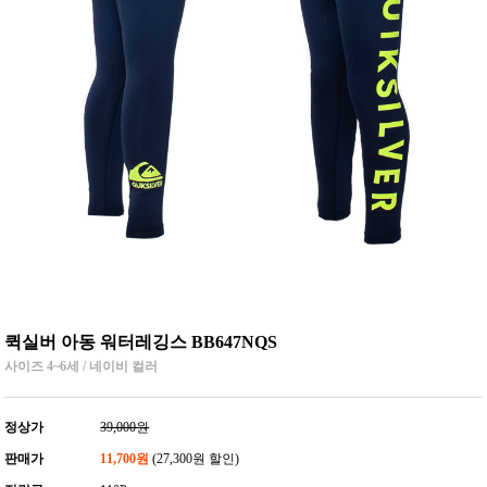
퀵실버 아동 워터레깅스 BB647NQS
사이즈 4~6세 / 네이비 컬러
정상가
39,000원
판매가
11,700원
(27,300원 할인)