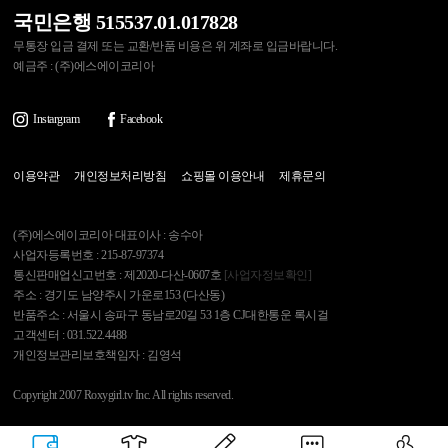
국민은행 515537.01.017828
무통장 입금 결제 또는 교환/반품 비용은 위 계좌로 입금바랍니다.
예금주 : (주)에스에이코리아
Instargram
Facebook
이용약관
개인정보처리방침
쇼핑몰 이용안내
제휴문의
(주)에스에이코리아 대표이사 : 송수아
사업자등록번호 : 215-87-97374
통신판매업신고번호 : 제2020-다산-0607호
[사업자정보확인]
주소 : 경기도 남양주시 가운로153 (다산동)
반품주소 : 서울시 송파구 동남로20길 53 1층 CJ대한통운 록시걸
고객센터 : 031.522.4488
개인정보관리보호책임자 : 김영석
Copyright 2007 Roxygirl.tv Inc. All rights reserved.