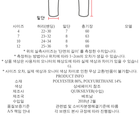
사이즈
허리(밴딩)
밑단
총기장
모델
4
22~30
7
60
7
23~32
8
63
10
24~34
8
66
12
25~36
9
69
* 위의 실측사이즈는 '단면의 길이' 를 측정한 수치입니다.
* 측정하는 방법이나 위치에 따라 1~2cm의 오차가 생길 수 있습니다.
* 상품 색상은 사용자의 모니터의 해상도에 따라 실제 색상과 차이가 있을 수 있습니
다.
* 사이즈 오차, 실제 색상과 모니터 색상 차이로 인한 무상 교환/반품이 불가합니다.
PRODUCT INFO
소재
POLYESTER 86%, POLYURETHANE 14%
색상
상세페이지 참조
제조사
QUIKSILVER(수입)
제조국
베트남
수입일
2018년 2월
품질보증기준
관련법 및 소비자분쟁해결기준에 따름
A/S 책임 안내
각 브랜드 본사 규정에 따라 진행됩니다.