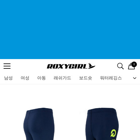
0
로고
메뉴
검색
메뉴
남성
여성
아동
래쉬가드
보드숏
워터레깅스
비치