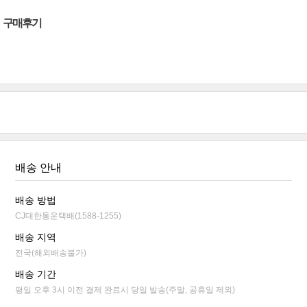
구매후기
배송 안내
배송 방법
CJ대한통운택배(1588-1255)
배송 지역
전국(해외배송불가)
배송 기간
평일 오후 3시 이전 결제 완료시 당일 발송(주말, 공휴일 제외)