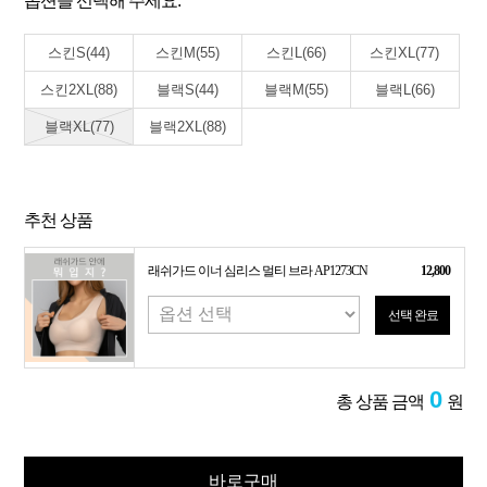
옵션을 선택해 주세요.
스킨S(44)
스킨M(55)
스킨L(66)
스킨XL(77)
스킨2XL(88)
블랙S(44)
블랙M(55)
블랙L(66)
블랙XL(77)
블랙2XL(88)
추천 상품
래쉬가드 이너 심리스 멀티 브라 AP1273CN
12,800
선택 완료
0
총 상품 금액
원
바로구매