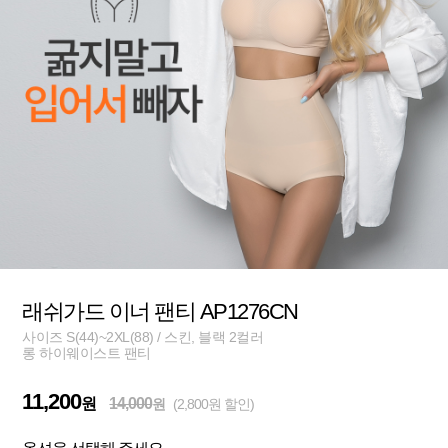
래쉬가드 이너 팬티 AP1276CN
사이즈 S(44)~2XL(88) / 스킨, 블랙 2컬러
롱 하이웨이스트 팬티
11,200
원
14,000
원
(2,800원 할인)