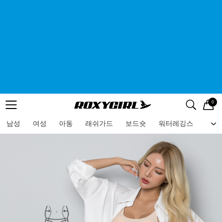
0
로고
메뉴
검색
메뉴
남성
여성
아동
래쉬가드
보드숏
워터레깅스
비치