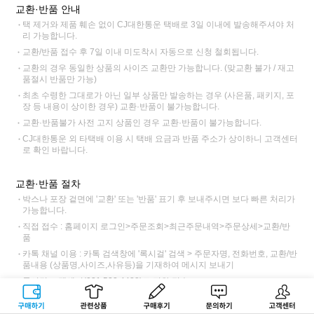
교환·반품 안내
택 제거와 제품 훼손 없이 CJ대한통운 택배로 3일 이내에 발송해주셔야 처
리 가능합니다.
교환/반품 접수 후 7일 이내 미도착시 자동으로 신청 철회됩니다.
교환의 경우 동일한 상품의 사이즈 교환만 가능합니다. (맞교환 불가 / 재고
품절시 반품만 가능)
최초 수령한 그대로가 아닌 일부 상품만 발송하는 경우 (사은품, 패키지, 포
장 등 내용이 상이한 경우) 교환·반품이 불가능합니다.
교환·반품불가 사전 고지 상품인 경우 교환·반품이 불가능합니다.
CJ대한통운 외 타택배 이용 시 택배 요금과 반품 주소가 상이하니 고객센터
로 확인 바랍니다.
교환·반품 절차
박스나 포장 겉면에 '교환' 또는 '반품' 표기 후 보내주시면 보다 빠른 처리가
가능합니다.
직접 접수 : 홈페이지 로그인>주문조회>최근주문내역>주문상세>교환/반
품
카톡 채널 이용 : 카톡 검색창에 '록시걸' 검색 > 주문자명, 전화번호, 교환/반
품내용 (상품명,사이즈,사유등)을 기재하여 메시지 보내기
록시걸 고객센터(031.522.4488)로 전화 접수
교환 접수 후 CJ대한통운 기사님 방문 > 택배비 6,000원 (제주, 도서산간
구매하기
관련상품
상품후기
문의하기
고객센터
12,000원)동봉 또는 입금하여 전달 > 록시걸 도착>제품 검수 후 교환 출고