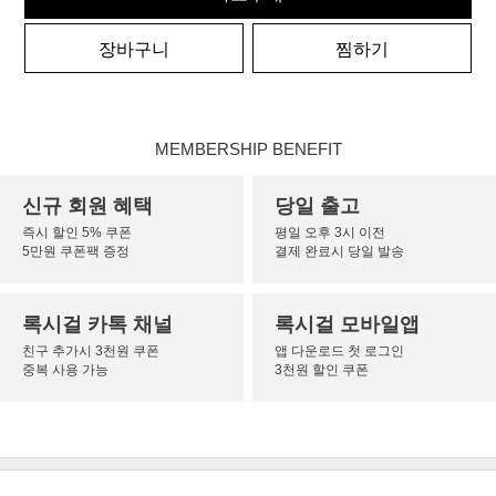
장바구니
찜하기
MEMBERSHIP BENEFIT
신규 회원 혜택
당일 출고
즉시 할인 5% 쿠폰
평일 오후 3시 이전
5만원 쿠폰팩 증정
결제 완료시 당일 발송
록시걸 카톡 채널
록시걸 모바일앱
친구 추가시 3천원 쿠폰
앱 다운로드 첫 로그인
중복 사용 가능
3천원 할인 쿠폰