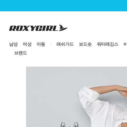
로고
남성
여성
아동
래쉬가드
보드숏
워터레깅스
브랜드