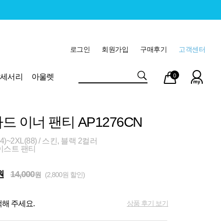
로그인
회원가입
구매후기
고객센터
마이
장바
악세서리
아울렛
0
페이
구니
드 이너 팬티 AP1276CN
)~2XL(88) / 스킨, 블랙 2컬러
이스트 팬티
원
14,000
원
(2,800원 할인)
상품 후기 보기
해 주세요.