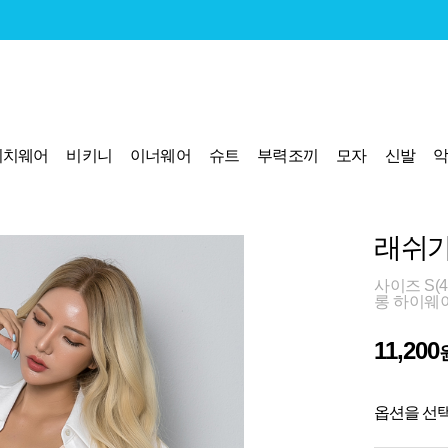
비치웨어
비키니
이너웨어
슈트
부력조끼
모자
신발
래쉬가
사이즈 S(44
롱 하이웨
11,200
옵션을 선택