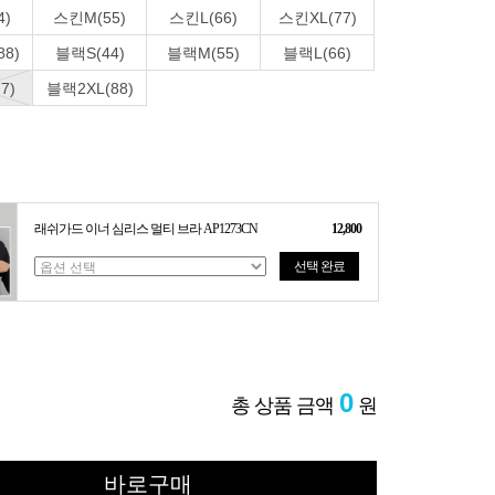
4)
스킨M(55)
스킨L(66)
스킨XL(77)
8)
블랙S(44)
블랙M(55)
블랙L(66)
7)
블랙2XL(88)
래쉬가드 이너 심리스 멀티 브라 AP1273CN
12,800
선택 완료
0
총 상품 금액
원
바로구매