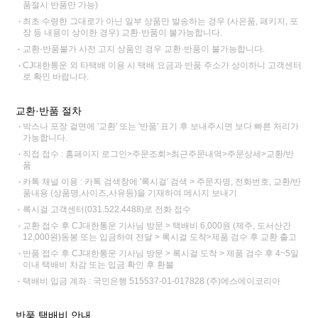
품절시 반품만 가능)
최초 수령한 그대로가 아닌 일부 상품만 발송하는 경우 (사은품, 패키지, 포
장 등 내용이 상이한 경우) 교환·반품이 불가능합니다.
교환·반품불가 사전 고지 상품인 경우 교환·반품이 불가능합니다.
CJ대한통운 외 타택배 이용 시 택배 요금과 반품 주소가 상이하니 고객센터
로 확인 바랍니다.
교환·반품 절차
박스나 포장 겉면에 '교환' 또는 '반품' 표기 후 보내주시면 보다 빠른 처리가
가능합니다.
직접 접수 : 홈페이지 로그인>주문조회>최근주문내역>주문상세>교환/반
품
카톡 채널 이용 : 카톡 검색창에 '록시걸' 검색 > 주문자명, 전화번호, 교환/반
품내용 (상품명,사이즈,사유등)을 기재하여 메시지 보내기
록시걸 고객센터(031.522.4488)로 전화 접수
교환 접수 후 CJ대한통운 기사님 방문 > 택배비 6,000원 (제주, 도서산간
12,000원)동봉 또는 입금하여 전달 > 록시걸 도착>제품 검수 후 교환 출고
반품 접수 후 CJ대한통운 기사님 방문 > 록시걸 도착 > 제품 검수 후 4~5일
이내 택배비 차감 또는 입금 확인 후 환불
택배비 입금 계좌 : 국민은행 515537-01-017828 (주)에스에이코리아
반품 택배비 안내