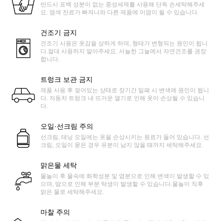
반드시 표백 성분이 없는 중성세제를 사용해 단독 손세탁해주세
요. 염색 잔료가 빠져나와 다른 제품에 이염이 될 수 있습니다.
건조기 금지
건조기 사용은 옷감을 상하게 하며, 형태가 변형되는 원인이 됩니
다.절대 사용하지 말아주세요. 서늘한 그늘에서 자연건조를 권장
합니다.
트렁크 보관 금지
제품 사용 후 젖어있는 상태로 장기간 밀폐 시 변색에 원인이 됩니
다. 자동차 트렁크 내 뜨거운 열기로 인해 옷이 손상될 수 있습니
다.
오일·선크림 주의
선크림, 태닝 오일에는 옷을 손상시키는 원료가 들어 있습니다. 선
크림, 오일이 묻은 경우 유분이 남지 않을 때까지 세탁해주세요.
맑은물 세탁
물놀이 후 물속에 화학성분 및 염분으로 인해 변색이 발생할 수 있
으며, 땀으로 인해 부분 탁생이 발생할 수 있습니다.물놀이 직후
맑은 물로 세탁해주세요.
마찰 주의