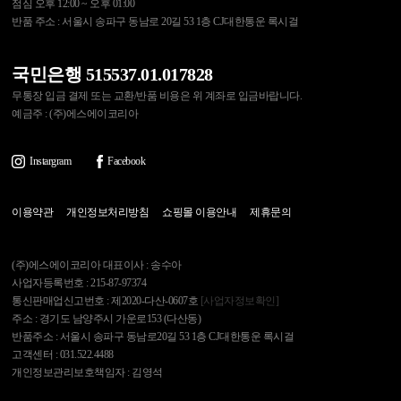
점심 오후 12:00 ~ 오후 01:00
반품 주소 : 서울시 송파구 동남로 20길 53 1층 CJ대한통운 록시걸
국민은행 515537.01.017828
무통장 입금 결제 또는 교환/반품 비용은 위 계좌로 입금바랍니다.
예금주 : (주)에스에이코리아
Instargram
Facebook
이용약관
개인정보처리방침
쇼핑몰 이용안내
제휴문의
(주)에스에이코리아 대표이사 : 송수아
사업자등록번호 : 215-87-97374
통신판매업신고번호 : 제2020-다산-0607호
[사업자정보확인]
주소 : 경기도 남양주시 가운로153 (다산동)
반품주소 : 서울시 송파구 동남로20길 53 1층 CJ대한통운 록시걸
고객센터 : 031.522.4488
개인정보관리보호책임자 : 김영석