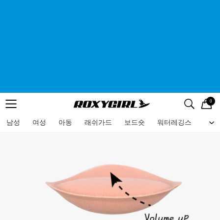
0
로고
메뉴
검색
메뉴
남성
여성
아동
래쉬가드
보드숏
워터레깅스
비치