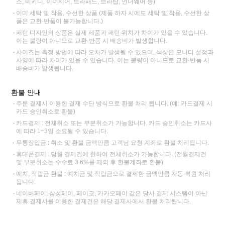
스, 비키니, 이너웨어, 브라패드, 브라탑, 언더웨어 등)
이미 세탁 및 착용, 수선한 상품 (제품 하자 시에도 세탁 및 착용, 수선한 상
품은 교환·반품이 불가능합니다.)
패턴 디자인의 상품은 실제 제품과 패턴 위치가 차이가 있을 수 있습니다.
이는 불량이 아니므로 교환·반품 시 배송비가 발생합니다.
사이즈는 측정 방법에 따라 오차가 발생될 수 있으며, 색상은 모니터 설정과
사양에 따라 차이가 있을 수 있습니다. 이는 불량이 아니므로 교환·반품 시
배송비가 발생됩니다.
환불 안내
주문 결제시 이용한 결제 수단 방식으로 환불 처리 됩니다. (예: 카드결제 시
카드 승인취소로 환불)
카드결제 : 전체취소 또는 부분취소가 가능합니다. 카드 승인취소는 카드사
에 따라 1~3일 소요될 수 있습니다.
무통장입금 : 취소 및 환불 금액만큼 고객님 요청 계좌로 환불 처리됩니다.
휴대폰결제 : 당월 결제건에 한하여 전체취소가 가능합니다. (전월결제건
및 부분취소는 수수료 3.6%를 제외 후 환불계좌로 환불)
예치, 적립금 환불 : 예치금 및 적립금으로 결제한 금액만큼 자동 복원 처리
됩니다.
네이버페이, 삼성페이, 페이코, 카카오페이 같은 당사 결제 시스템이 아닌
제휴 결제사를 이용한 결제건은 해당 결제사에서 환불 처리됩니다.