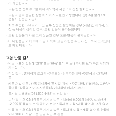
리 가능합니다.
교환/반품 접수 후 7일 이내 미도착시 자동으로 신청 철회됩니다.
교환의 경우 동일한 상품의 사이즈 교환만 가능합니다. (맞교환 불가 / 재고
품절시 반품만 가능)
최초 수령한 그대로가 아닌 일부 상품만 발송하는 경우 (사은품, 패키지, 포
장 등 내용이 상이한 경우) 교환·반품이 불가능합니다.
교환·반품불가 사전 고지 상품인 경우 교환·반품이 불가능합니다.
CJ대한통운 외 타택배 이용 시 택배 요금과 반품 주소가 상이하니 고객센터
로 확인 바랍니다.
교환·반품 절차
박스나 포장 겉면에 '교환' 또는 '반품' 표기 후 보내주시면 보다 빠른 처리가
가능합니다.
직접 접수 : 홈페이지 로그인>주문조회>최근주문내역>주문상세>교환/반
품
카톡 채널 이용 : 카톡 검색창에 '록시걸' 검색 > 주문자명, 전화번호, 교환/반
품내용 (상품명,사이즈,사유등)을 기재하여 메시지 보내기
록시걸 고객센터(031.522.4488)로 전화 접수
교환 접수 후 CJ대한통운 기사님 방문 > 택배비 6,000원 (제주, 도서산간
12,000원)동봉 또는 입금하여 전달 > 록시걸 도착>제품 검수 후 교환 출고
반품 접수 후 CJ대한통운 기사님 방문 > 록시걸 도착 > 제품 검수 후 4~5일
이내 택배비 차감 또는 입금 확인 후 환불