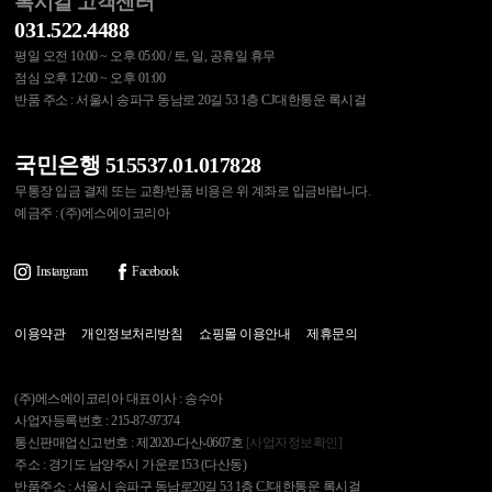
록시걸 고객센터
031.522.4488
평일 오전 10:00 ~ 오후 05:00 / 토, 일, 공휴일 휴무
점심 오후 12:00 ~ 오후 01:00
반품 주소 : 서울시 송파구 동남로 20길 53 1층 CJ대한통운 록시걸
국민은행 515537.01.017828
무통장 입금 결제 또는 교환/반품 비용은 위 계좌로 입금바랍니다.
예금주 : (주)에스에이코리아
Instargram
Facebook
이용약관
개인정보처리방침
쇼핑몰 이용안내
제휴문의
(주)에스에이코리아 대표이사 : 송수아
사업자등록번호 : 215-87-97374
통신판매업신고번호 : 제2020-다산-0607호
[사업자정보확인]
주소 : 경기도 남양주시 가운로153 (다산동)
반품주소 : 서울시 송파구 동남로20길 53 1층 CJ대한통운 록시걸