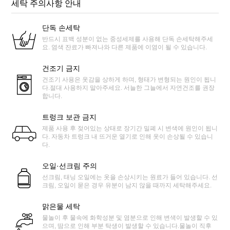
세탁 주의사항 안내
단독 손세탁
반드시 표백 성분이 없는 중성세제를 사용해 단독 손세탁해주세
요. 염색 잔료가 빠져나와 다른 제품에 이염이 될 수 있습니다.
건조기 금지
건조기 사용은 옷감을 상하게 하며, 형태가 변형되는 원인이 됩니
다.절대 사용하지 말아주세요. 서늘한 그늘에서 자연건조를 권장
합니다.
트렁크 보관 금지
제품 사용 후 젖어있는 상태로 장기간 밀폐 시 변색에 원인이 됩니
다. 자동차 트렁크 내 뜨거운 열기로 인해 옷이 손상될 수 있습니
다.
오일·선크림 주의
선크림, 태닝 오일에는 옷을 손상시키는 원료가 들어 있습니다. 선
크림, 오일이 묻은 경우 유분이 남지 않을 때까지 세탁해주세요.
맑은물 세탁
물놀이 후 물속에 화학성분 및 염분으로 인해 변색이 발생할 수 있
으며, 땀으로 인해 부분 탁생이 발생할 수 있습니다.물놀이 직후