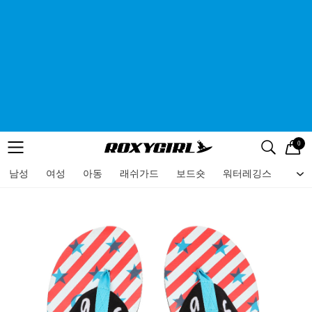
0
로고
메뉴
검색
메뉴
남성
여성
아동
래쉬가드
보드숏
워터레깅스
비치