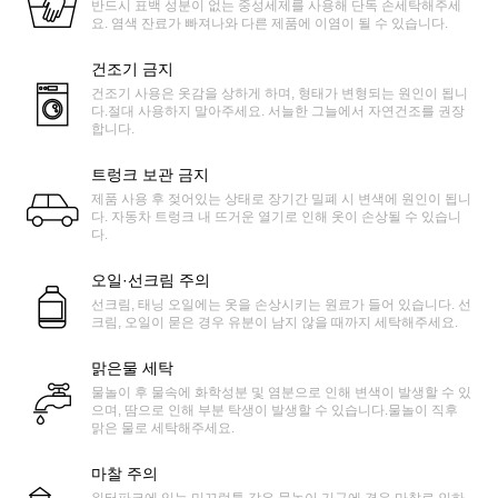
반드시 표백 성분이 없는 중성세제를 사용해 단독 손세탁해주세
요. 염색 잔료가 빠져나와 다른 제품에 이염이 될 수 있습니다.
건조기 금지
건조기 사용은 옷감을 상하게 하며, 형태가 변형되는 원인이 됩니
다.절대 사용하지 말아주세요. 서늘한 그늘에서 자연건조를 권장
합니다.
트렁크 보관 금지
제품 사용 후 젖어있는 상태로 장기간 밀폐 시 변색에 원인이 됩니
다. 자동차 트렁크 내 뜨거운 열기로 인해 옷이 손상될 수 있습니
다.
오일·선크림 주의
선크림, 태닝 오일에는 옷을 손상시키는 원료가 들어 있습니다. 선
크림, 오일이 묻은 경우 유분이 남지 않을 때까지 세탁해주세요.
맑은물 세탁
물놀이 후 물속에 화학성분 및 염분으로 인해 변색이 발생할 수 있
으며, 땀으로 인해 부분 탁생이 발생할 수 있습니다.물놀이 직후
맑은 물로 세탁해주세요.
마찰 주의