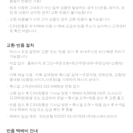
품절시 반품만 가능)
최초 수령한 그대로가 아닌 일부 상품만 발송하는 경우 (사은품, 패키지, 포
장 등 내용이 상이한 경우) 교환·반품이 불가능합니다.
교환·반품불가 사전 고지 상품인 경우 교환·반품이 불가능합니다.
CJ대한통운 외 타택배 이용 시 택배 요금과 반품 주소가 상이하니 고객센터
로 확인 바랍니다.
교환·반품 절차
박스나 포장 겉면에 '교환' 또는 '반품' 표기 후 보내주시면 보다 빠른 처리가
가능합니다.
직접 접수 : 홈페이지 로그인>주문조회>최근주문내역>주문상세>교환/반
품
카톡 채널 이용 : 카톡 검색창에 '록시걸' 검색 > 주문자명, 전화번호, 교환/반
품내용 (상품명,사이즈,사유등)을 기재하여 메시지 보내기
록시걸 고객센터(031.522.4488)로 전화 접수
교환 접수 후 CJ대한통운 기사님 방문 > 택배비 6,000원 (제주, 도서산간
12,000원)동봉 또는 입금하여 전달 > 록시걸 도착>제품 검수 후 교환 출고
반품 접수 후 CJ대한통운 기사님 방문 > 록시걸 도착 > 제품 검수 후 4~5일
이내 택배비 차감 또는 입금 확인 후 환불
택배비 입금 계좌 : 국민은행 515537-01-017828 (주)에스에이코리아
반품 택배비 안내