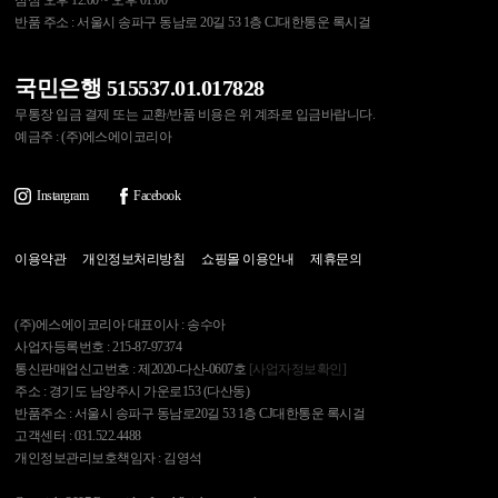
점심 오후 12:00 ~ 오후 01:00
반품 주소 : 서울시 송파구 동남로 20길 53 1층 CJ대한통운 록시걸
국민은행 515537.01.017828
무통장 입금 결제 또는 교환/반품 비용은 위 계좌로 입금바랍니다.
예금주 : (주)에스에이코리아
Instargram
Facebook
이용약관
개인정보처리방침
쇼핑몰 이용안내
제휴문의
(주)에스에이코리아 대표이사 : 송수아
사업자등록번호 : 215-87-97374
통신판매업신고번호 : 제2020-다산-0607호
[사업자정보확인]
주소 : 경기도 남양주시 가운로153 (다산동)
반품주소 : 서울시 송파구 동남로20길 53 1층 CJ대한통운 록시걸
고객센터 : 031.522.4488
개인정보관리보호책임자 : 김영석