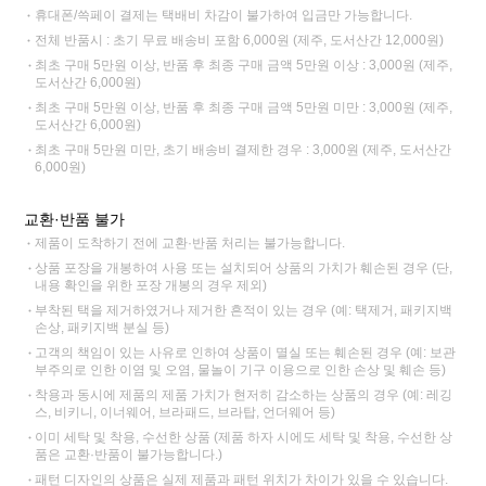
휴대폰/쓱페이 결제는 택배비 차감이 불가하여 입금만 가능합니다.
전체 반품시 : 초기 무료 배송비 포함 6,000원 (제주, 도서산간 12,000원)
최초 구매 5만원 이상, 반품 후 최종 구매 금액 5만원 이상 : 3,000원 (제주,
도서산간 6,000원)
최초 구매 5만원 이상, 반품 후 최종 구매 금액 5만원 미만 : 3,000원 (제주,
도서산간 6,000원)
최초 구매 5만원 미만, 초기 배송비 결제한 경우 : 3,000원 (제주, 도서산간
6,000원)
교환·반품 불가
제품이 도착하기 전에 교환·반품 처리는 불가능합니다.
상품 포장을 개봉하여 사용 또는 설치되어 상품의 가치가 훼손된 경우 (단,
내용 확인을 위한 포장 개봉의 경우 제외)
부착된 택을 제거하였거나 제거한 흔적이 있는 경우 (예: 택제거, 패키지백
손상, 패키지백 분실 등)
고객의 책임이 있는 사유로 인하여 상품이 멸실 또는 훼손된 경우 (예: 보관
부주의로 인한 이염 및 오염, 물놀이 기구 이용으로 인한 손상 및 훼손 등)
착용과 동시에 제품의 제품 가치가 현저히 감소하는 상품의 경우 (예: 레깅
스, 비키니, 이너웨어, 브라패드, 브라탑, 언더웨어 등)
이미 세탁 및 착용, 수선한 상품 (제품 하자 시에도 세탁 및 착용, 수선한 상
품은 교환·반품이 불가능합니다.)
패턴 디자인의 상품은 실제 제품과 패턴 위치가 차이가 있을 수 있습니다.