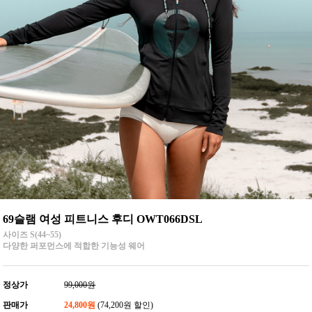
69슬램 여성 피트니스 후디 OWT066DSL
사이즈 S(44~55)
다양한 퍼포먼스에 적합한 기능성 웨어
정상가
99,000원
판매가
24,800원
(74,200원 할인)