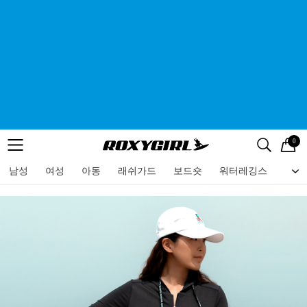
0
로고
메뉴
검색
메뉴
남성
여성
아동
래쉬가드
보드숏
워터레깅스
비치