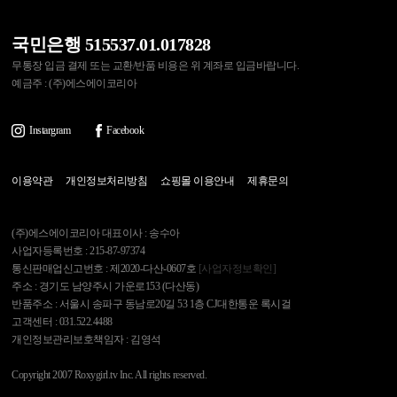
국민은행 515537.01.017828
무통장 입금 결제 또는 교환/반품 비용은 위 계좌로 입금바랍니다.
예금주 : (주)에스에이코리아
Instargram
Facebook
이용약관
개인정보처리방침
쇼핑몰 이용안내
제휴문의
(주)에스에이코리아 대표이사 : 송수아
사업자등록번호 : 215-87-97374
통신판매업신고번호 : 제2020-다산-0607호
[사업자정보확인]
주소 : 경기도 남양주시 가운로153 (다산동)
반품주소 : 서울시 송파구 동남로20길 53 1층 CJ대한통운 록시걸
고객센터 : 031.522.4488
개인정보관리보호책임자 : 김영석
Copyright 2007 Roxygirl.tv Inc. All rights reserved.