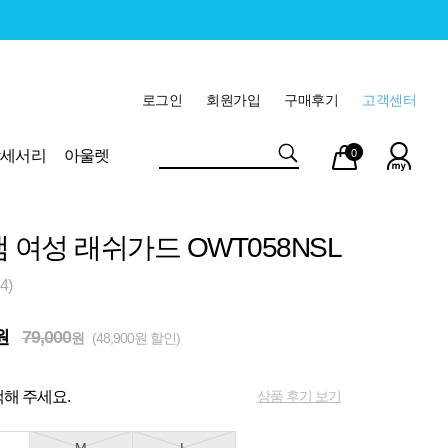
로그인
회원가입
구매후기
고객센터
마이
장바
악세서리
아울렛
0
페이
구니
램 여성 래쉬가드 OWT058NSL
4)
원
79,000
원
(48,900원 할인)
상품 후기 보기
해 주세요.