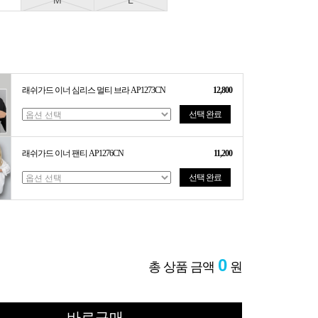
M
L
래쉬가드 이너 심리스 멀티 브라 AP1273CN
12,800
선택 완료
래쉬가드 이너 팬티 AP1276CN
11,200
선택 완료
0
총 상품 금액
원
바로구매