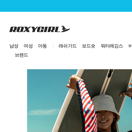
로고
남성
여성
아동
래쉬가드
보드숏
워터레깅스
브랜드