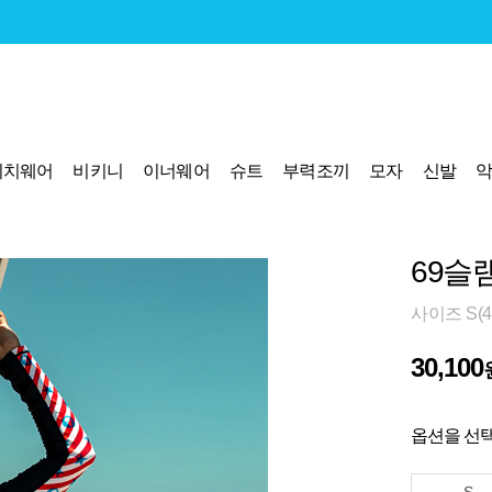
비치웨어
비키니
이너웨어
슈트
부력조끼
모자
신발
69슬
사이즈 S(4
30,100
옵션을 선택