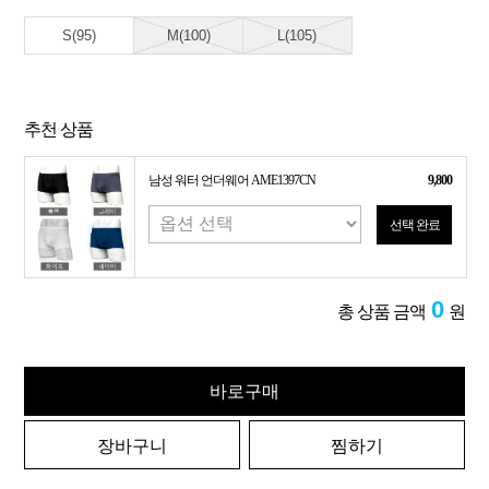
S(95)
M(100)
L(105)
추천 상품
남성 워터 언더웨어 AME1397CN
9,800
선택 완료
0
총 상품 금액
원
바로구매
장바구니
찜하기