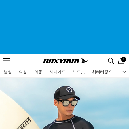
0
로고
메뉴
검색
메뉴
남성
여성
아동
래쉬가드
보드숏
워터레깅스
비치