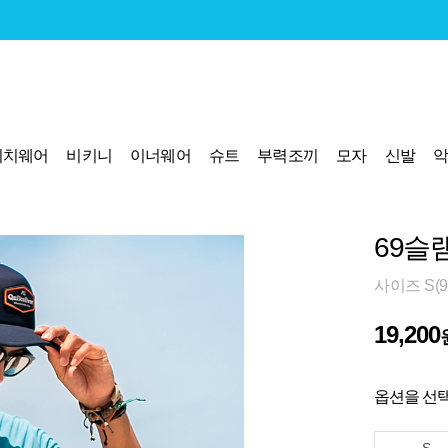
비치웨어
비키니
이너웨어
슈트
부력조끼
모자
신발
69슬램
사이즈 S(9
19,200
옵션을 선택