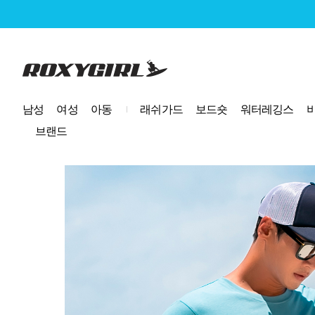
로고
남성
여성
아동
래쉬가드
보드숏
워터레깅스
브랜드