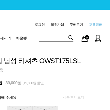
로그인
회원가입
구매후기
고객센터
마이
장바
악세서리
아울렛
0
페이
구니
 남성 티셔츠 OWST175LSL
5)
원
39,000
원
(19,800원 할인)
상품 후기 보기
해 주세요.