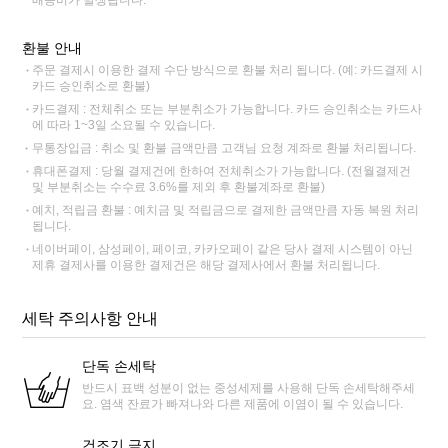
환불 안내
주문 결제시 이용한 결제 수단 방식으로 환불 처리 됩니다. (예: 카드결제 시
카드 승인취소로 환불)
카드결제 : 전체취소 또는 부분취소가 가능합니다. 카드 승인취소는 카드사
에 따라 1~3일 소요될 수 있습니다.
무통장입금 : 취소 및 환불 금액만큼 고객님 요청 계좌로 환불 처리됩니다.
휴대폰결제 : 당월 결제건에 한하여 전체취소가 가능합니다. (전월결제건
및 부분취소는 수수료 3.6%를 제외 후 환불계좌로 환불)
예치, 적립금 환불 : 예치금 및 적립금으로 결제한 금액만큼 자동 복원 처리
됩니다.
네이버페이, 삼성페이, 페이코, 카카오페이 같은 당사 결제 시스템이 아닌
제휴 결제사를 이용한 결제건은 해당 결제사에서 환불 처리됩니다.
세탁 주의사항 안내
단독 손세탁
반드시 표백 성분이 없는 중성세제를 사용해 단독 손세탁해주세
요. 염색 잔료가 빠져나와 다른 제품에 이염이 될 수 있습니다.
건조기 금지