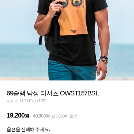
69슬램 남성 티셔츠 OWST157BSL
사이즈 M(100), L(105)
19,200
원
49,000
원
(29,800원 할인)
옵션을 선택해 주세요.