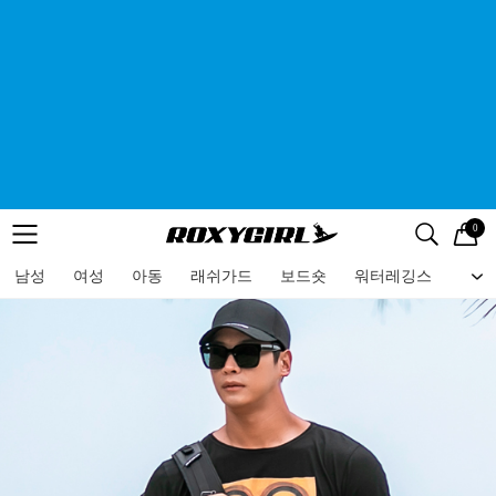
0
로고
메뉴
검색
메뉴
남성
여성
아동
래쉬가드
보드숏
워터레깅스
비치