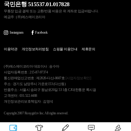
국민은행 515537.01.017828
무통장 입금 결제 또는 교환/반품 비용은 위 계좌로 입금바랍니다.
예금주 : (주)에스에이코리아
Instargram
Facebook
이용약관
개인정보처리방침
쇼핑몰 이용안내
제휴문의
(주)에스에이코리아 대표이사 : 송수아
사업자등록번호 : 215-87-97374
통신판매업신고번호 : 제2020-다산-0607호
[사업자정보확인]
주소 : 경기도 남양주시 가운로153 (다산동)
반품주소 : 서울시 송파구 동남로20길 53 1층 CJ대한통운 록시걸
고객센터 : 031.522.4488
개인정보관리보호책임자 : 김영석
Copyright 2007 Roxygirl.tv Inc. All rights reserved.
록시걸
PC Ver