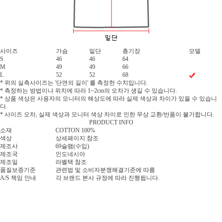
사이즈
가슴
밑단
총기장
모델
S
46
46
64
M
49
49
66
L
52
52
68
* 위의 실측사이즈는 '단면의 길이' 를 측정한 수치입니다.
* 측정하는 방법이나 위치에 따라 1~2cm의 오차가 생길 수 있습니다.
* 상품 색상은 사용자의 모니터의 해상도에 따라 실제 색상과 차이가 있을 수 있습니
다.
* 사이즈 오차, 실제 색상과 모니터 색상 차이로 인한 무상 교환/반품이 불가합니다.
PRODUCT INFO
소재
COTTON 100%
색상
상세페이지 참조
제조사
69슬램(수입)
제조국
인도네시아
제조일
라벨택 참조
품질보증기준
관련법 및 소비자분쟁해결기준에 따름
A/S 책임 안내
각 브랜드 본사 규정에 따라 진행됩니다.