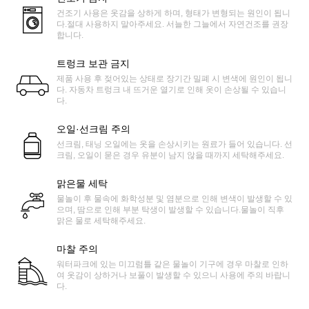
건조기 사용은 옷감을 상하게 하며, 형태가 변형되는 원인이 됩니
다.절대 사용하지 말아주세요. 서늘한 그늘에서 자연건조를 권장
합니다.
트렁크 보관 금지
제품 사용 후 젖어있는 상태로 장기간 밀폐 시 변색에 원인이 됩니
다. 자동차 트렁크 내 뜨거운 열기로 인해 옷이 손상될 수 있습니
다.
오일·선크림 주의
선크림, 태닝 오일에는 옷을 손상시키는 원료가 들어 있습니다. 선
크림, 오일이 묻은 경우 유분이 남지 않을 때까지 세탁해주세요.
맑은물 세탁
물놀이 후 물속에 화학성분 및 염분으로 인해 변색이 발생할 수 있
으며, 땀으로 인해 부분 탁생이 발생할 수 있습니다.물놀이 직후
맑은 물로 세탁해주세요.
마찰 주의
워터파크에 있는 미끄럼틀 같은 물놀이 기구에 경우 마찰로 인하
여 옷감이 상하거나 보풀이 발생할 수 있으니 사용에 주의 바랍니
다.