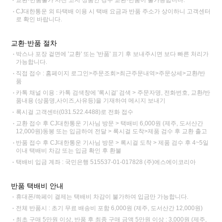
CJ대한통운 외 타택배 이용 시 택배 요금과 반품 주소가 상이하니 고객센터
로 확인 바랍니다.
교환·반품 절차
박스나 포장 겉면에 '교환' 또는 '반품' 표기 후 보내주시면 보다 빠른 처리가
가능합니다.
직접 접수 : 홈페이지 로그인>주문조회>최근주문내역>주문상세>교환/반
품
카톡 채널 이용 : 카톡 검색창에 '록시걸' 검색 > 주문자명, 전화번호, 교환/반
품내용 (상품명,사이즈,사유등)을 기재하여 메시지 보내기
록시걸 고객센터(031.522.4488)로 전화 접수
교환 접수 후 CJ대한통운 기사님 방문 > 택배비 6,000원 (제주, 도서산간
12,000원)동봉 또는 입금하여 전달 > 록시걸 도착>제품 검수 후 교환 출고
반품 접수 후 CJ대한통운 기사님 방문 > 록시걸 도착 > 제품 검수 후 4~5일
이내 택배비 차감 또는 입금 확인 후 환불
택배비 입금 계좌 : 국민은행 515537-01-017828 (주)에스에이코리아
반품 택배비 안내
휴대폰/쓱페이 결제는 택배비 차감이 불가하여 입금만 가능합니다.
전체 반품시 : 초기 무료 배송비 포함 6,000원 (제주, 도서산간 12,000원)
최초 구매 5만원 이상, 반품 후 최종 구매 금액 5만원 이상 : 3,000원 (제주,