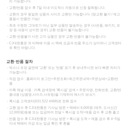
리 가능합니다.
교환/반품 접수 후 7일 이내 미도착시 자동으로 신청 철회됩니다.
교환의 경우 동일한 상품의 사이즈 교환만 가능합니다. (맞교환 불가 / 재고
품절시 반품만 가능)
최초 수령한 그대로가 아닌 일부 상품만 발송하는 경우 (사은품, 패키지, 포
장 등 내용이 상이한 경우) 교환·반품이 불가능합니다.
교환·반품불가 사전 고지 상품인 경우 교환·반품이 불가능합니다.
CJ대한통운 외 타택배 이용 시 택배 요금과 반품 주소가 상이하니 고객센터
로 확인 바랍니다.
교환·반품 절차
박스나 포장 겉면에 '교환' 또는 '반품' 표기 후 보내주시면 보다 빠른 처리가
가능합니다.
직접 접수 : 홈페이지 로그인>주문조회>최근주문내역>주문상세>교환/반
품
카톡 채널 이용 : 카톡 검색창에 '록시걸' 검색 > 주문자명, 전화번호, 교환/반
품내용 (상품명,사이즈,사유등)을 기재하여 메시지 보내기
록시걸 고객센터(031.522.4488)로 전화 접수
교환 접수 후 CJ대한통운 기사님 방문 > 택배비 6,000원 (제주, 도서산간
12,000원)동봉 또는 입금하여 전달 > 록시걸 도착>제품 검수 후 교환 출고
반품 접수 후 CJ대한통운 기사님 방문 > 록시걸 도착 > 제품 검수 후 4~5일
이내 택배비 차감 또는 입금 확인 후 환불