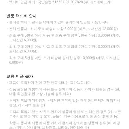
택배비 입금 계좌 : 국민은행 515537-01-017828 (주)에스에이코리아
반품 택배비 안내
휴대폰/쓱페이 결제는 택배비 차감이 불가하여 입금만 가능합니다.
전체 반품시 : 초기 무료 배송비 포함 6,000원 (제주, 도서산간 12,000원)
최초 구매 5만원 이상, 반품 후 최종 구매 금액 5만원 이상 : 3,000원 (제주,
도서산간 6,000원)
최초 구매 5만원 이상, 반품 후 최종 구매 금액 5만원 미만 : 3,000원 (제주,
도서산간 6,000원)
최초 구매 5만원 미만, 초기 배송비 결제한 경우 : 3,000원 (제주, 도서산간
6,000원)
교환·반품 불가
제품이 도착하기 전에 교환·반품 처리는 불가능합니다.
상품 포장을 개봉하여 사용 또는 설치되어 상품의 가치가 훼손된 경우 (단,
내용 확인을 위한 포장 개봉의 경우 제외)
부착된 택을 제거하였거나 제거한 흔적이 있는 경우 (예: 택제거, 패키지백
손상, 패키지백 분실 등)
고객의 책임이 있는 사유로 인하여 상품이 멸실 또는 훼손된 경우 (예: 보관
부주의로 인한 이염 및 오염, 물놀이 기구 이용으로 인한 손상 및 훼손 등)
착용과 동시에 제품의 제품 가치가 현저히 감소하는 상품의 경우 (예: 레깅
스, 비키니, 이너웨어, 브라패드, 브라탑, 언더웨어 등)