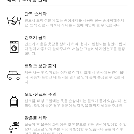
단독 손세탁
반드시 표백 성분이 없는 중성세제를 사용해 단독 손세탁해주세
요. 염색 잔료가 빠져나와 다른 제품에 이염이 될 수 있습니다.
건조기 금지
건조기 사용은 옷감을 상하게 하며, 형태가 변형되는 원인이 됩니
다.절대 사용하지 말아주세요. 서늘한 그늘에서 자연건조를 권장
합니다.
트렁크 보관 금지
제품 사용 후 젖어있는 상태로 장기간 밀폐 시 변색에 원인이 됩니
다. 자동차 트렁크 내 뜨거운 열기로 인해 옷이 손상될 수 있습니
다.
오일·선크림 주의
선크림, 태닝 오일에는 옷을 손상시키는 원료가 들어 있습니다. 선
크림, 오일이 묻은 경우 유분이 남지 않을 때까지 세탁해주세요.
맑은물 세탁
물놀이 후 물속에 화학성분 및 염분으로 인해 변색이 발생할 수 있
으며, 땀으로 인해 부분 탁생이 발생할 수 있습니다.물놀이 직후
맑은 물로 세탁해주세요.