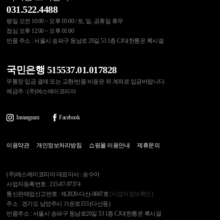
031.522.4488
평일 오전 10:00 ~ 오후 05:00 / 토, 일, 공휴일 휴무
점심 오후 12:00 ~ 오후 01:00
반품 주소 : 서울시 송파구 동남로 20길 53 1층 CJ대한통운 록시걸
국민은행 515537.01.017828
무통장 입금 결제 또는 교환/반품 비용은 위 계좌로 입금바랍니다.
예금주 : (주)에스에이코리아
Instargram
Facebook
이용약관
개인정보처리방침
쇼핑몰 이용안내
제휴문의
(주)에스에이코리아 대표이사 : 송수아
사업자등록번호 : 215-87-97374
통신판매업신고번호 : 제2020-다산-0607호
[사업자정보확인]
주소 : 경기도 남양주시 가운로153 (다산동)
반품주소 : 서울시 송파구 동남로20길 53 1층 CJ대한통운 록시걸