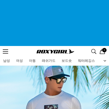
0
로고
메뉴
검색
메뉴
남성
여성
아동
래쉬가드
보드숏
워터레깅스
비치