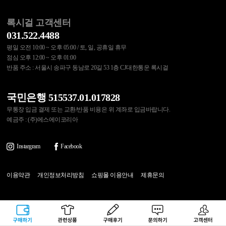
록시걸 고객센터
031.522.4488
평일 오전 10:00 ~ 오후 05:00 / 토, 일, 공휴일 휴무
점심 오후 12:00 ~ 오후 01:00
반품 주소 : 서울시 송파구 동남로 20길 53 1층 CJ대한통운 록시걸
국민은행 515537.01.017828
무통장 입금 결제 또는 교환/반품 비용은 위 계좌로 입금바랍니다.
예금주 : (주)에스에이코리아
Instargram
Facebook
이용약관
개인정보처리방침
쇼핑몰 이용안내
제휴문의
(주)에스에이코리아 대표이사 : 송수아
사업자등록번호 : 215-87-97374
구매하기
관련상품
상품후기
문의하기
고객센터
통신판매업신고번호 : 제2020-다산-0607호
[사업자정보확인]