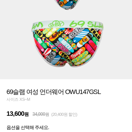
69슬램 여성 언더웨어 OWU147GSL
사이즈 XS~M
13,600
원
34,000
원
(20,400원 할인)
옵션을 선택해 주세요.