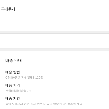
구매후기
배송 안내
배송 방법
CJ대한통운택배(1588-1255)
배송 지역
전국(해외배송불가)
배송 기간
평일 오후 3시 이전 결제 완료시 당일 발송(주말, 공휴일 제외)