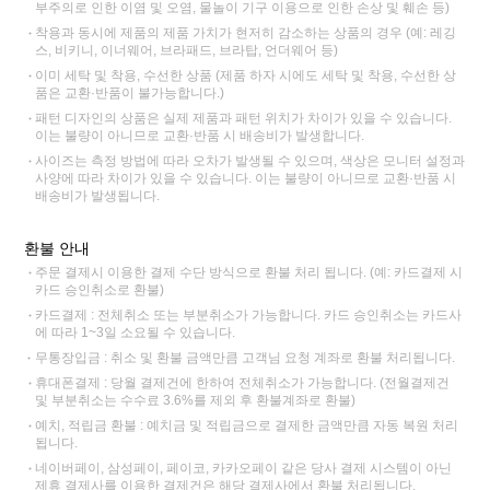
부주의로 인한 이염 및 오염, 물놀이 기구 이용으로 인한 손상 및 훼손 등)
착용과 동시에 제품의 제품 가치가 현저히 감소하는 상품의 경우 (예: 레깅
스, 비키니, 이너웨어, 브라패드, 브라탑, 언더웨어 등)
이미 세탁 및 착용, 수선한 상품 (제품 하자 시에도 세탁 및 착용, 수선한 상
품은 교환·반품이 불가능합니다.)
패턴 디자인의 상품은 실제 제품과 패턴 위치가 차이가 있을 수 있습니다.
이는 불량이 아니므로 교환·반품 시 배송비가 발생합니다.
사이즈는 측정 방법에 따라 오차가 발생될 수 있으며, 색상은 모니터 설정과
사양에 따라 차이가 있을 수 있습니다. 이는 불량이 아니므로 교환·반품 시
배송비가 발생됩니다.
환불 안내
주문 결제시 이용한 결제 수단 방식으로 환불 처리 됩니다. (예: 카드결제 시
카드 승인취소로 환불)
카드결제 : 전체취소 또는 부분취소가 가능합니다. 카드 승인취소는 카드사
에 따라 1~3일 소요될 수 있습니다.
무통장입금 : 취소 및 환불 금액만큼 고객님 요청 계좌로 환불 처리됩니다.
휴대폰결제 : 당월 결제건에 한하여 전체취소가 가능합니다. (전월결제건
및 부분취소는 수수료 3.6%를 제외 후 환불계좌로 환불)
예치, 적립금 환불 : 예치금 및 적립금으로 결제한 금액만큼 자동 복원 처리
됩니다.
네이버페이, 삼성페이, 페이코, 카카오페이 같은 당사 결제 시스템이 아닌
제휴 결제사를 이용한 결제건은 해당 결제사에서 환불 처리됩니다.