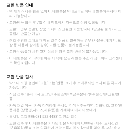
교환·반품 안내
택 제거와 제품 훼손 없이 CJ대한통운 택배로 3일 이내에 발송해주셔야 처
리 가능합니다.
교환/반품 접수 후 7일 이내 미도착시 자동으로 신청 철회됩니다.
교환의 경우 동일한 상품의 사이즈 교환만 가능합니다. (맞교환 불가 / 재고
품절시 반품만 가능)
최초 수령한 그대로가 아닌 일부 상품만 발송하는 경우 (사은품, 패키지, 포
장 등 내용이 상이한 경우) 교환·반품이 불가능합니다.
교환·반품불가 사전 고지 상품인 경우 교환·반품이 불가능합니다.
CJ대한통운 외 타택배 이용 시 택배 요금과 반품 주소가 상이하니 고객센터
로 확인 바랍니다.
교환·반품 절차
박스나 포장 겉면에 '교환' 또는 '반품' 표기 후 보내주시면 보다 빠른 처리가
가능합니다.
직접 접수 : 홈페이지 로그인>주문조회>최근주문내역>주문상세>교환/반
품
카톡 채널 이용 : 카톡 검색창에 '록시걸' 검색 > 주문자명, 전화번호, 교환/반
품내용 (상품명,사이즈,사유등)을 기재하여 메시지 보내기
록시걸 고객센터(031.522.4488)로 전화 접수
교환 접수 후 CJ대한통운 기사님 방문 > 택배비 6,000원 (제주, 도서산간
12,000원)동봉 또는 입금하여 전달 > 록시걸 도착>제품 검수 후 교환 출고