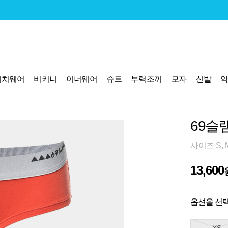
비치웨어
비키니
이너웨어
슈트
부력조끼
모자
신발
69슬
사이즈 S, 
13,600
옵션을 선택