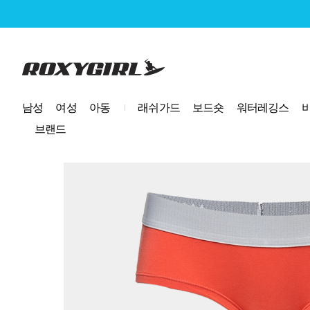
로고
남성
여성
아동
래쉬가드
보드숏
워터레깅스
브랜드