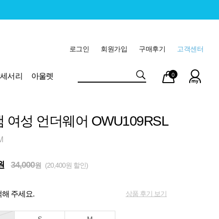
로그인
회원가입
구매후기
고객센터
마이
장바
악세서리
아울렛
0
페이
구니
램 여성 언더웨어 OWU109RSL
M
원
34,000
원
(20,400원 할인)
상품 후기 보기
해 주세요.